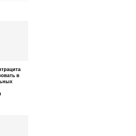
нтрацита
вовать в
льных
я