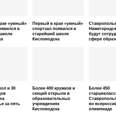
крае «умный»
Первый в крае «умный»
Ставрополье
оявился в
спортзал появился в
Нижегородск
 школе
старейшей школе
будут сотру
ка
Кисловодска
сфере образ
кол и 30
Более 400 кружков и
Более 450
дов
секций открыли в
старшекласс
на
образовательных
Ставрополья
е за пять
учреждениях
во всеросси
Кисловодска
олимпиаде