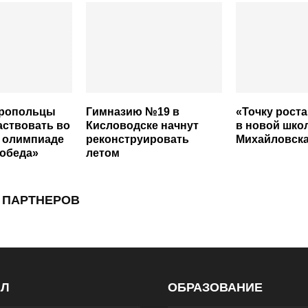
ропольцы
Гимназию №19 в
«Точку рост
аствовать во
Кисловодске начнут
в новой шко
 олимпиаде
реконструировать
Михайловск
Победа»
летом
 ПАРТНЕРОВ
АЛ
ОБРАЗОВАНИЕ