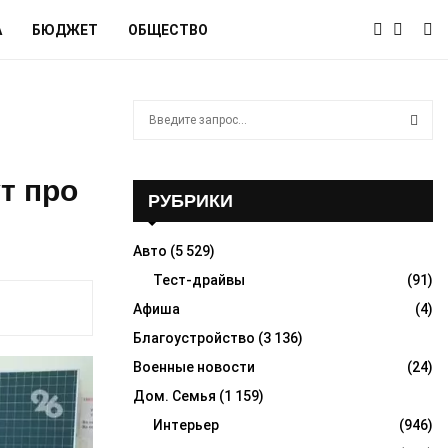
А
БЮДЖЕТ
ОБЩЕСТВО
S
e
a
S
r
т про
c
РУБРИКИ
E
h
f
A
Авто
(5 529)
o
r
Тест-драйвы
(91)
R
:
Афиша
(4)
C
Благоустройство
(3 136)
H
Военные новости
(24)
Дом. Семья
(1 159)
Интерьер
(946)