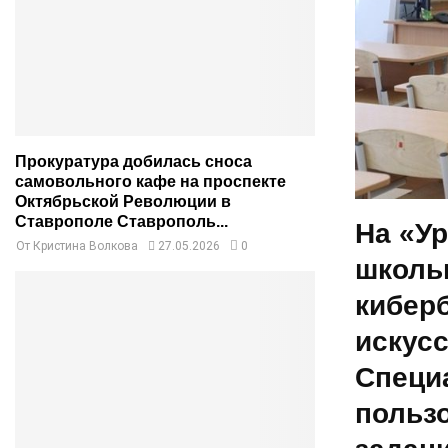
Прокуратура добилась сноса
самовольного кафе на проспекте
Октябрьской Революции в
Ставрополе Ставрополь...
На «У
От
Кристина Волкова
27.05.2026
0
школь
кибер
искусс
Специ
польз