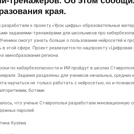
ий-тренажёров. Об этом сообщи
разования края.
 разработали к проекту «Урок цифры» образовательные матер
ыми заданиями-тренажёрами для школьников про кибербезопа
Ученики смогут узнать больше о пользовании нейросетей и пр
 в этой сфере. Проект реализуется по нацпроекту «Цифровая
ке минобразования региона.
уроки по кибербезопасности и ИИ пройдут в школах Ставропол
февраля. Задания разделены для учеников начальных, средних 
ята научаться не только работать с нейросетью, но и познако
алгоритмами, ботами.
алось, что учёные Ставрополья разработали инновационную с
дёжных паролей.
тина Кузёма