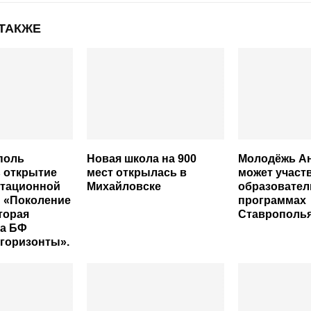
 ТАКЖЕ
ополь
Новая школа на 900
Молодёжь А
 открытие
мест открылась в
может участ
тационной
Михайловске
образовате
 «Поколение
программах
торая
Ставрополь
на БФ
горизонты».