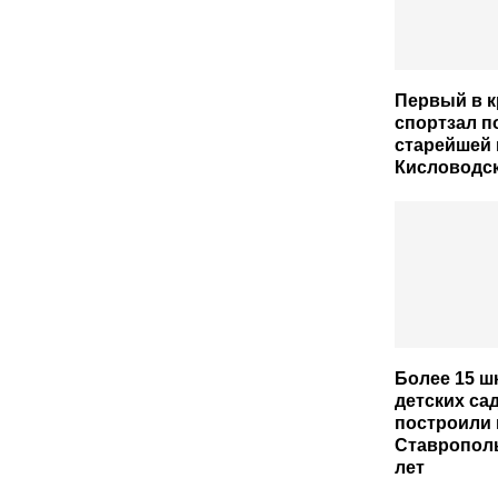
Первый в 
спортзал п
старейшей
Кисловодс
Более 15 ш
детских са
построили 
Ставрополь
лет