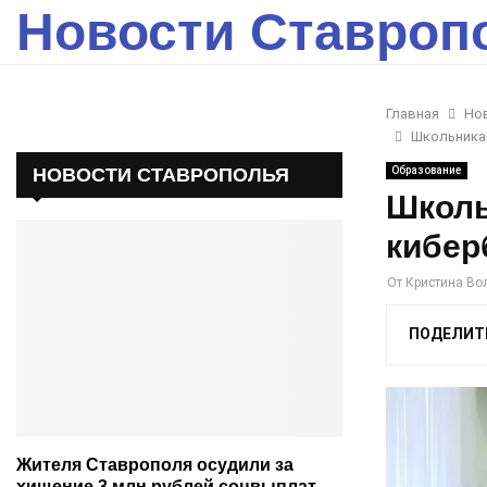
Новости Ставроп
Главная
Но
Школьника
НОВОСТИ СТАВРОПОЛЬЯ
Образование
Школь
кибер
От
Кристина Во
ПОДЕЛИТ
Жителя Ставрополя осудили за
хищение 3 млн рублей соцвыплат