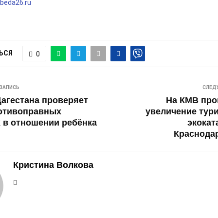
beda26.ru
ЬСЯ
0
ЗАПИСЬ
СЛЕД
агестана проверяет
На КМВ про
ротивоправных
увеличение тури
 в отношении ребёнка
экокат
Краснода
Кристина Волкова