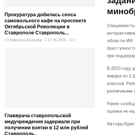
задан
миноб
Прокуратура добилась сноса
самовольного кафе на проспекте
Специалисты
Октябрьской Революции в
Ставрополе Ставрополь...
интерактивн
области ИИ. 
От
Кристина Волкова
27.05.2026
0
преступность
при поддерж
В 2025 году 
января по 2 
классов. Реб
различными 
Ранее сообщ
оценки не на
Главврача ставропольской
медучреждения задержали при
Авторы:
Крис
получении взятки в 12 млн рублей
Ставрополь...