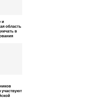
 и
ая область
дничать в
ования
ников
 участвуют
йской