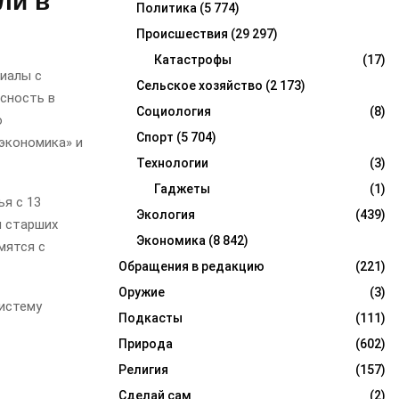
ли в
Политика
(5 774)
Происшествия
(29 297)
Катастрофы
(17)
иалы с
Сельское хозяйство
(2 173)
сность в
Социология
(8)
о
Спорт
(5 704)
 экономика» и
Технологии
(3)
Гаджеты
(1)
ья с 13
Экология
(439)
и старших
Экономика
(8 842)
мятся с
Обращения в редакцию
(221)
Оружие
(3)
истему
Подкасты
(111)
Природа
(602)
Религия
(157)
Сделай сам
(2)