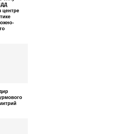
ПДД
в центре
тике
рожно-
го
дир
урмового
митрий