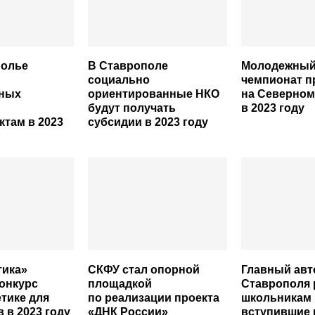
полье
В Ставрополе
Молодежный 
cоциально
чемпионат п
ьных
ориентированные НКО
на Северном
будут получать
в 2023 году
ктам в 2023
субсидии в 2023 году
тика»
СКФУ стал опорной
Главный авт
онкурс
площадкой
Ставрополя 
етике для
по реализации проекта
школьникам
 в 2023 году
«ДНК России»
вступившие 