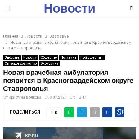
Новости
P
Ставрополья
R
Главная
Новости
Здоровье
I
Новая врачебная амбулатория появится в Красногвардейском
округе Ставрополья
M
Здоровье
Новости
Общество
Политика
Происшествия
Сельское хозяйство
Экономика
Новая врачебная амбулатория
A
появится в Красногвардейском округе
Ставрополья
R
От
Кристина Волкова
08.07.2026
0
47
Y
ПОДЕЛИТЬСЯ
0
M