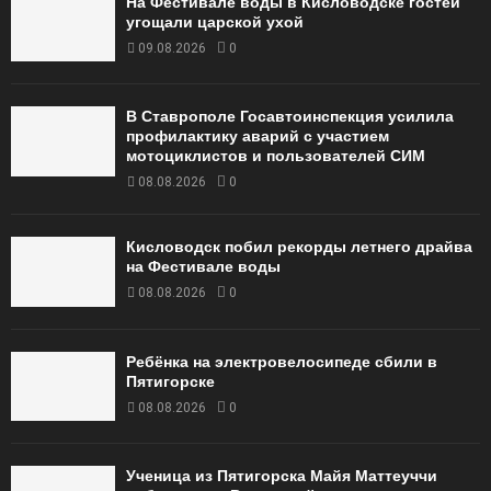
На Фестивале воды в Кисловодске гостей
угощали царской ухой
09.08.2026
0
В Ставрополе Госавтоинспекция усилила
профилактику аварий с участием
мотоциклистов и пользователей СИМ
08.08.2026
0
Кисловодск побил рекорды летнего драйва
на Фестивале воды
08.08.2026
0
Ребёнка на электровелосипеде сбили в
Пятигорске
08.08.2026
0
Ученица из Пятигорска Майя Маттеуччи