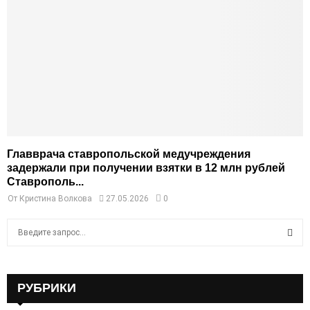
Главврача ставропольской медучреждения
задержали при получении взятки в 12 млн рублей
Ставрополь...
От
Кристина Волкова
27.05.2026
0
S
e
a
S
r
c
РУБРИКИ
E
h