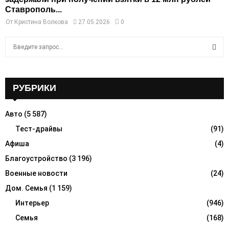
Ставрополь...
От
Кристина Волкова
27.05.2026
0
S
e
a
S
r
c
РУБРИКИ
E
h
f
A
Авто
(5 587)
o
r
Тест-драйвы
(91)
R
:
Афиша
(4)
C
Благоустройство
(3 196)
H
Военные новости
(24)
Дом. Семья
(1 159)
Интерьер
(946)
Семья
(168)