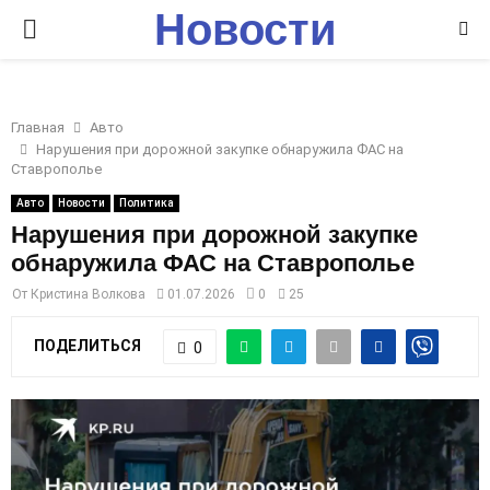
Новости
P
Ставрополья
R
Главная
Авто
I
Нарушения при дорожной закупке обнаружила ФАС на
Ставрополье
M
Авто
Новости
Политика
Нарушения при дорожной закупке
обнаружила ФАС на Ставрополье
A
От
Кристина Волкова
01.07.2026
0
25
R
ПОДЕЛИТЬСЯ
0
Y
M