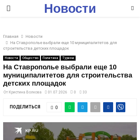
Новости
P
Ставрополья
R
Главная
Новости
I
На Ставрополье выбрали еще 10 муниципалитетов для
строительства детских площадок
M
Новости
Общество
Политика
Туризм
На Ставрополье выбрали еще 10
муниципалитетов для строительства
A
детских площадок
R
От
Кристина Волкова
01.07.2026
0
33
ПОДЕЛИТЬСЯ
0
Y
M