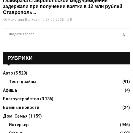
Главврача ставропольской медучреждения
задержали при получении взятки в 12 млн рублей
Ставрополь...
От
Кристина Волкова
27.05.2026
0
S
e
a
S
r
c
РУБРИКИ
E
h
f
A
Авто
(5 529)
o
r
Тест-драйвы
(91)
R
:
Афиша
(4)
C
Благоустройство
(3 136)
H
Военные новости
(24)
Дом. Семья
(1 159)
Интерьер
(946)