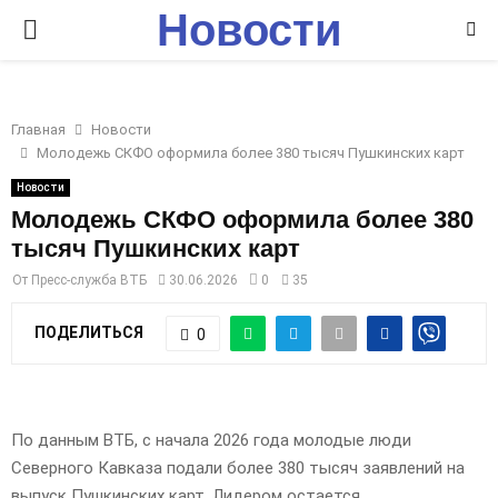
Новости
P
Ставрополья
R
Главная
Новости
I
Молодежь СКФО оформила более 380 тысяч Пушкинских карт
Новости
M
Молодежь СКФО оформила более 380
тысяч Пушкинских карт
A
От
Пресс-служба ВТБ
30.06.2026
0
35
R
ПОДЕЛИТЬСЯ
0
Y
По данным ВТБ, с начала 2026 года молодые люди
M
Северного Кавказа подали более 380 тысяч заявлений на
выпуск Пушкинских карт. Лидером остается