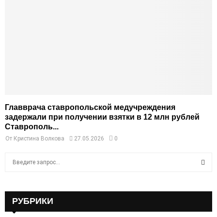
Главврача ставропольской медучреждения
задержали при получении взятки в 12 млн рублей
Ставрополь...
От
Кристина Волкова
27.05.2026
0
S
e
a
S
r
c
РУБРИКИ
E
h