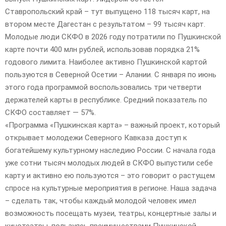
E
Ставропольский край – тут выпущено 118 тысяч карт, на
втором месте Дагестан с результатом – 99 тысяч карт.
N
Молодые люди СКФО в 2026 году потратили по Пушкинской
карте почти 400 млн рублей, использовав порядка 21%
U
годового лимита. Наиболее активно Пушкинской картой
пользуются в Северной Осетии – Алании. С января по июнь
этого года программой воспользовались три четверти
держателей карты в республике. Средний показатель по
СКФО составляет — 57%.
«Программа «Пушкинская карта» – важный проект, который
открывает молодежи Северного Кавказа доступ к
богатейшему культурному наследию России. С начала года
уже сотни тысяч молодых людей в СКФО выпустили себе
карту и активно ею пользуются – это говорит о растущем
спросе на культурные мероприятия в регионе. Наша задача
– сделать так, чтобы каждый молодой человек имел
возможность посещать музеи, театры, концертные залы и
кинотеатры, пользуясь преимуществами Пушкинской