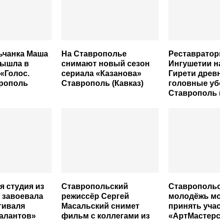
ьчанка Маша
На Ставрополье
Реставрато
вышла в
снимают новый сезон
Ингушетии н
«Голос.
сериала «Казанова»
Гирети древ
врополь
Ставрополь (Кавказ)
головные у
Ставрополь 
я студия из
Ставропольский
Ставрополь
 завоевала
режиссёр Сергей
молодёжь м
тиваля
Масальский снимет
принять учас
алантов»
фильм с коллегами из
«АртМастерс