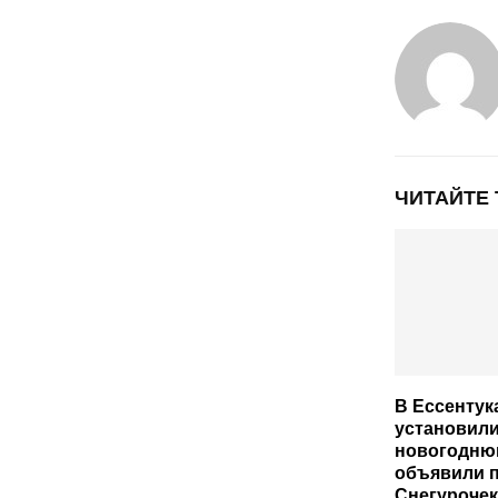
ЧИТАЙТЕ
В Ессентук
установил
новогодню
объявили 
Снегуроче