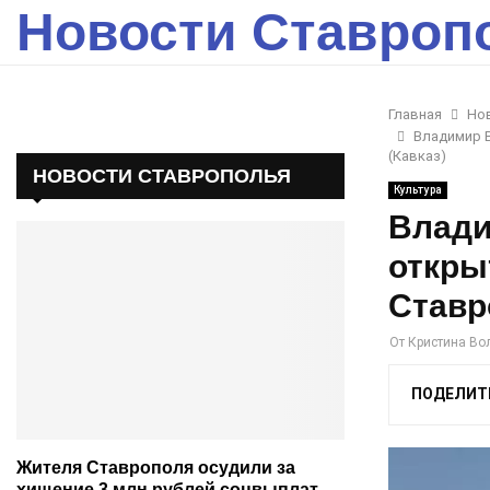
Новости Ставроп
Главная
Но
Владимир В
(Кавказ)
НОВОСТИ СТАВРОПОЛЬЯ
Культура
Влади
откры
Ставр
От
Кристина Во
ПОДЕЛИТ
Жителя Ставрополя осудили за
хищение 3 млн рублей соцвыплат