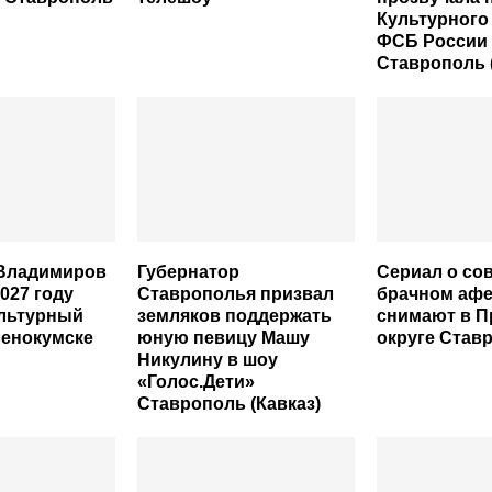
Культурного
ФСБ России
Ставрополь 
Владимиров
Губернатор
Сериал о со
027 году
Ставрополья призвал
брачном афе
ультурный
земляков поддержать
снимают в П
ленокумске
юную певицу Машу
округе Став
Никулину в шоу
«Голос.Дети»
Ставрополь (Кавказ)