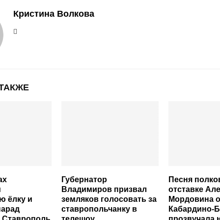
Кристина Волкова
 ТАКЖЕ
ах
Губернатор
Песня полко
и
Владимиров призвал
отставке Ал
ю ёлку и
земляков голосовать за
Мордовина 
парад
ставропольчанку в
Кабардино-Б
к Ставрополь
телешоу
прозвучала 