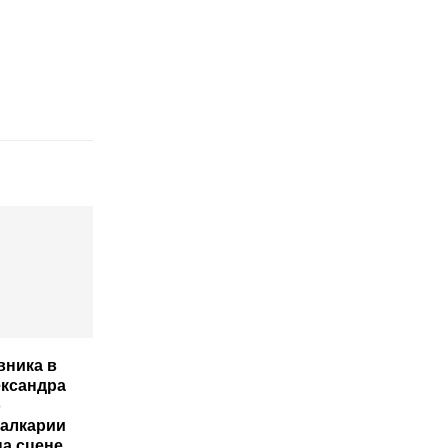
вника в
ександра
о
алкарии
на сцене