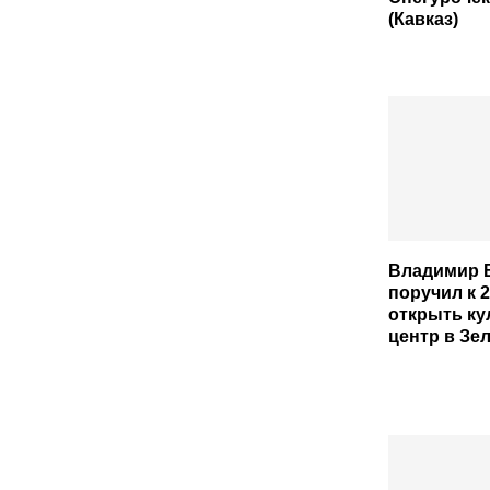
(Кавказ)
Владимир 
поручил к 2
открыть к
центр в Зе