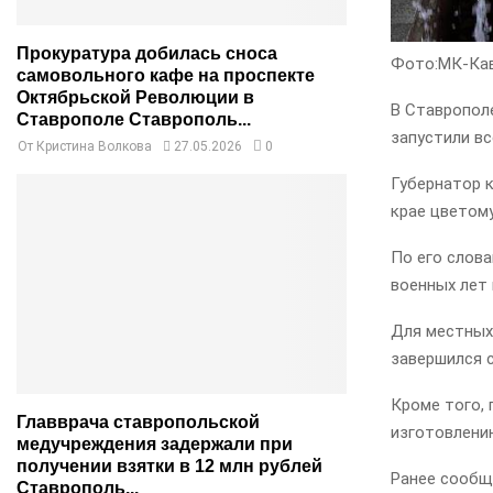
Прокуратура добилась сноса
Фото:МК-Ка
самовольного кафе на проспекте
Октябрьской Революции в
В Ставропол
Ставрополе Ставрополь...
запустили вс
От
Кристина Волкова
27.05.2026
0
Губернатор 
крае цветом
По его слов
военных лет 
Для местных
завершился 
Кроме того, 
Главврача ставропольской
изготовлени
медучреждения задержали при
получении взятки в 12 млн рублей
Ранее сообщ
Ставрополь...