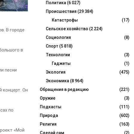
Политика
(6 027)
Происшествия
(29 384)
Катастрофы
(17)
Сельское хозяйство
(2 224)
в. В городе
Социология
(8)
Спорт
(5 818)
большого в
Технологии
(3)
Гаджеты
(1)
ли песни
Экология
(475)
Экономика
(8 964)
Обращения в редакцию
(221)
 концерт. Он
Оружие
(3)
Подкасты
(111)
сах по
Природа
(602)
Религия
(163)
проект «Мой
Сделай сам
(2)