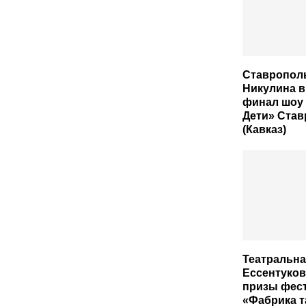
Ставропол
Никулина 
финал шоу 
Дети» Ста
(Кавказ)
Театральна
Ессентуков
призы фес
«Фабрика т