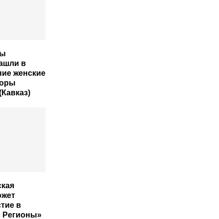
ры
ашли в
ние женские
боры
(Кавказ)
ская
ожет
тие в
 Регионы»