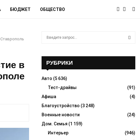
А
БЮДЖЕТ
ОБЩЕСТВО
S
 Ставрополь
e
a
S
r
c
тие в
РУБРИКИ
E
h
ополе
f
A
Авто
(5 636)
o
r
Тест-драйвы
(91)
R
:
Афиша
(4)
C
Благоустройство
(3 248)
H
Военные новости
(24)
Дом. Семья
(1 159)
Интерьер
(946)