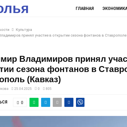
олья
ГЛАВНАЯ
ЭКОНОМИК
вости
Культура
ладимиров принял участие в открытии сезона фонтанов в Ставрополе
мир Владимиров принял учас
тии сезона фонтанов в Ставр
ополь (Кавказ)
лкова
25.04.2025
0
805
ЬСЯ
0