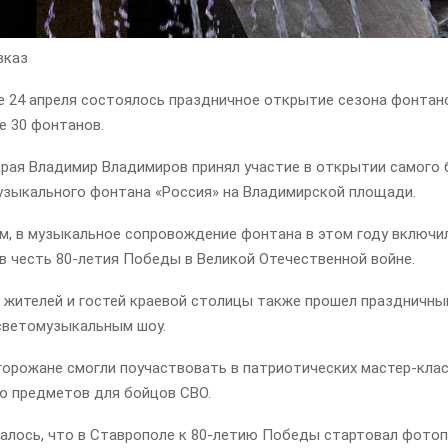
вказ
е 24 апреля состоялось праздничное открытие сезона фонтано
е 30 фонтанов.
края Владимир Владимиров принял участие в открытии самого 
узыкального фонтана «Россия» на Владимирской площади.
ам, в музыкальное сопровождение фонтана в этом году включи
в честь 80-летия Победы в Великой Отечественной войне.
 жителей и гостей краевой столицы также прошел праздничный
светомузыкальным шоу.
горожане смогли поучаствовать в патриотических мастер-клас
ю предметов для бойцов СВО.
алось, что в Ставрополе к 80-летию Победы стартовал фото