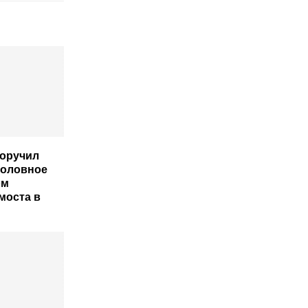
оручил
головное
ом
моста в