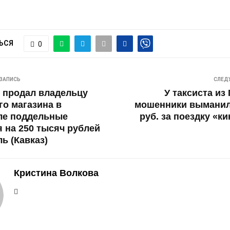
ЬСЯ
0
ЗАПИСЬ
СЛЕД
 продал владельцу
У таксиста из
о магазина в
мошенники выманили
ле поддельные
руб. за поездку «к
 на 250 тысяч рублей
ь (Кавказ)
Кристина Волкова