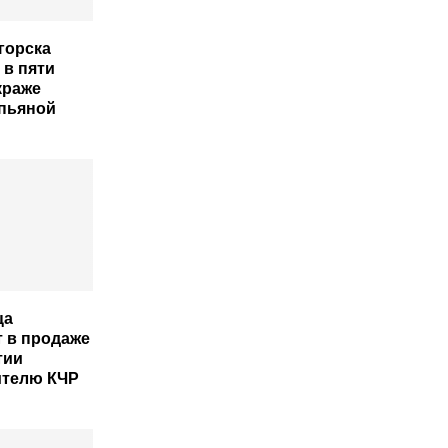
горска
 в пяти
краже
 пьяной
ца
 в продаже
тии
ителю КЧР