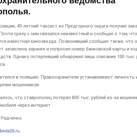
охранительного ведомства
ополья.
лиции, 49-летний таксист из Предгорного округа получил зака
Почти сразу с ним связался неизвестный и сообщил о том, чт
тся известная кинозвезда. Позвонивший сообщил также, что о
т зачислена заранее и попросил номер банковской карты и ко
дств. Однако потерпевший обнаружил лишь списание 100 тыс. 
са.
атился в полицию. Правоохранители устанавливают личность 
ение мошенников.
лось, что ставрополец потерял 800 тыс. рублей из-за мошенн
мобиля через интернет.
 Радченко
beda26.ru