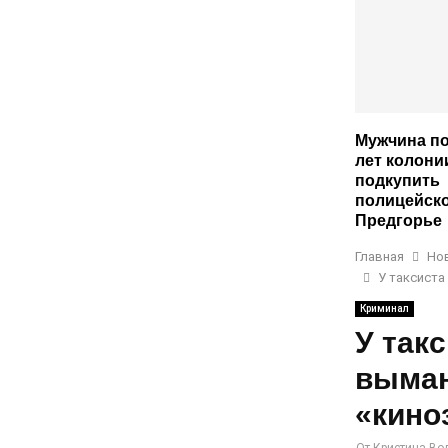
Мужчина по
лет колони
подкупить
полицейско
Предгорье
Главная
Но
У таксиста
Криминал
У так
выман
«кино
От
Кристина Во