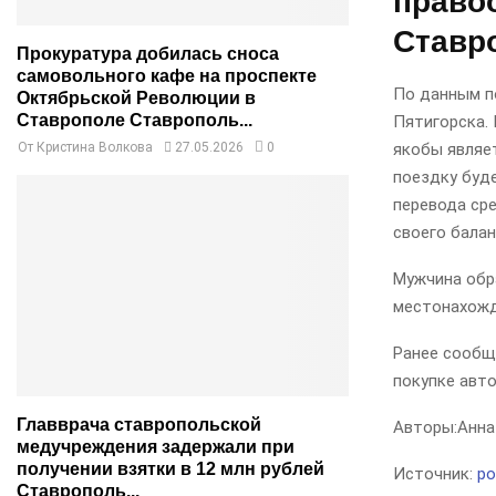
право
Ставр
Прокуратура добилась сноса
самовольного кафе на проспекте
По данным по
Октябрьской Революции в
Ставрополе Ставрополь...
Пятигорска. 
якобы являе
От
Кристина Волкова
27.05.2026
0
поездку буде
перевода сре
своего балан
Мужчина обр
местонахожд
Ранее сообща
покупке авто
Главврача ставропольской
Авторы:
Анна
медучреждения задержали при
получении взятки в 12 млн рублей
Источник:
po
Ставрополь...