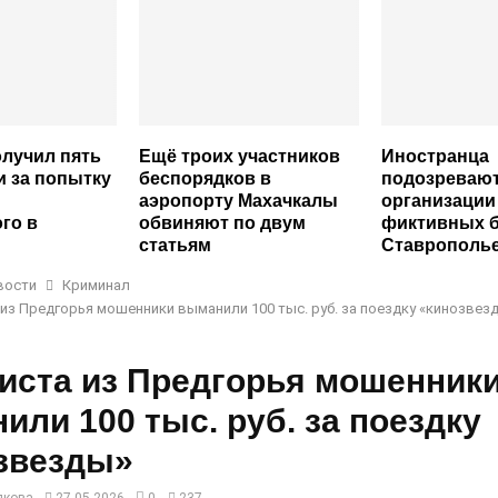
лучил пять
Ещё троих участников
Иностранца
и за попытку
беспорядков в
подозревают
аэропорту Махачкалы
организации
го в
обвиняют по двум
фиктивных б
статьям
Ставрополь
вости
Криминал
 из Предгорья мошенники выманили 100 тыс. руб. за поездку «кинозвез
систа из Предгорья мошенник
или 100 тыс. руб. за поездку
звезды»
лкова
27.05.2026
0
237