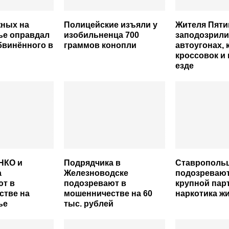
жных на
Полицейские изъяли у
Жителя Пяти
ье оправдал
изобильненца 700
заподозрили
бвинённого в
граммов конопли
автоугонах, 
кроссовок и
езде
НКО и
Подрядчика в
Ставрополь
а
Железноводске
подозревают
ют в
подозревают в
крупной пар
стве на
мошенничестве на 60
наркотика ж
ье
тыс. рублей