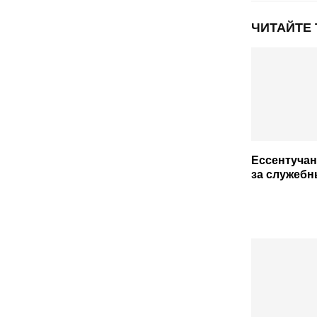
ЧИТАЙТЕ
Ессентучан
за служеб