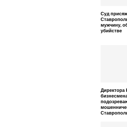
Суд прися
Ставропол
мужчину, о
убийстве
Директора 
бизнесмен
подозрева
мошенниче
Ставропол