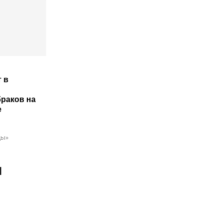
 в
раков на
е
ды»
и