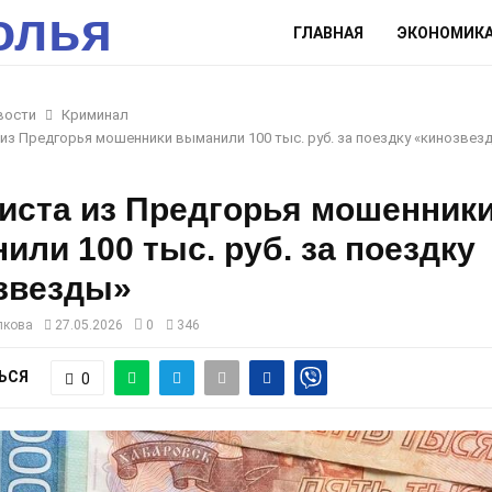
олья
ГЛАВНАЯ
ЭКОНОМИК
вости
Криминал
 из Предгорья мошенники выманили 100 тыс. руб. за поездку «кинозвез
систа из Предгорья мошенник
или 100 тыс. руб. за поездку
звезды»
лкова
27.05.2026
0
346
ЬСЯ
0