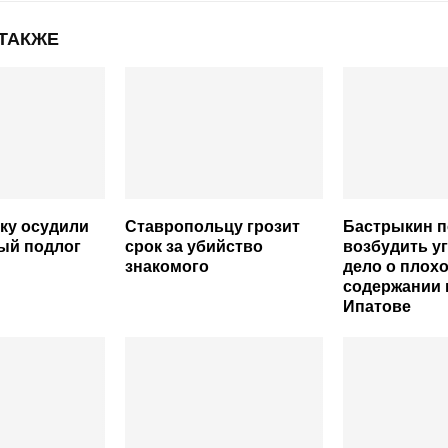
 ТАКЖЕ
ку осудили
Ставропольцу грозит
Бастрыкин п
ный подлог
срок за убийство
возбудить у
знакомого
дело о плох
содержании 
Ипатове