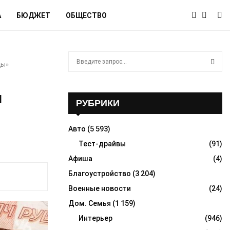
А
БЮДЖЕТ
ОБЩЕСТВО
S
ды»
e
a
S
r
и
c
РУБРИКИ
E
h
f
A
Авто
(5 593)
o
r
Тест-драйвы
(91)
R
:
Афиша
(4)
C
Благоустройство
(3 204)
H
Военные новости
(24)
Дом. Семья
(1 159)
Интерьер
(946)