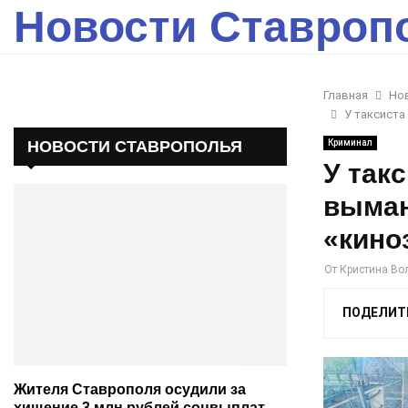
Новости Ставроп
Главная
Но
У таксиста
НОВОСТИ СТАВРОПОЛЬЯ
Криминал
У так
выман
«кино
От
Кристина Во
ПОДЕЛИТ
Жителя Ставрополя осудили за
хищение 3 млн рублей соцвыплат