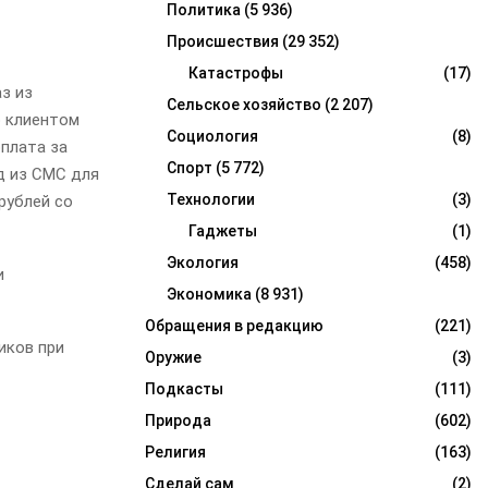
Политика
(5 936)
Происшествия
(29 352)
Катастрофы
(17)
з из
Сельское хозяйство
(2 207)
о клиентом
Социология
(8)
плата за
Спорт
(5 772)
д из СМС для
Технологии
(3)
рублей со
Гаджеты
(1)
Экология
(458)
и
Экономика
(8 931)
Обращения в редакцию
(221)
иков при
Оружие
(3)
Подкасты
(111)
Природа
(602)
Религия
(163)
Сделай сам
(2)