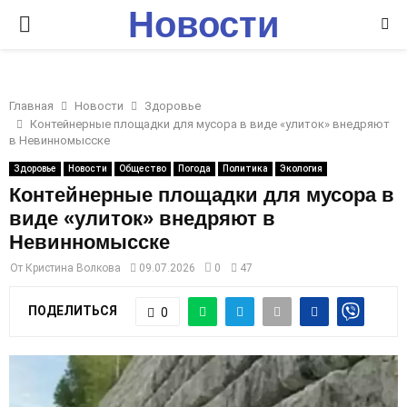
Новости
P
Ставрополья
R
Главная
Новости
Здоровье
I
Контейнерные площадки для мусора в виде «улиток» внедряют
в Невинномысске
M
Здоровье
Новости
Общество
Погода
Политика
Экология
Контейнерные площадки для мусора в
виде «улиток» внедряют в
A
Невинномысске
R
От
Кристина Волкова
09.07.2026
0
47
ПОДЕЛИТЬСЯ
0
Y
M