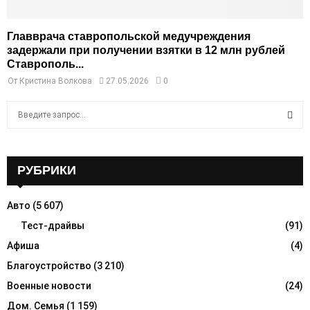
Главврача ставропольской медучреждения
задержали при получении взятки в 12 млн рублей
Ставрополь...
От
Кристина Волкова
27.05.2026
0
S
e
a
S
r
c
РУБРИКИ
E
h
f
A
Авто
(5 607)
o
r
Тест-драйвы
(91)
R
:
Афиша
(4)
C
Благоустройство
(3 210)
H
Военные новости
(24)
Дом. Семья
(1 159)