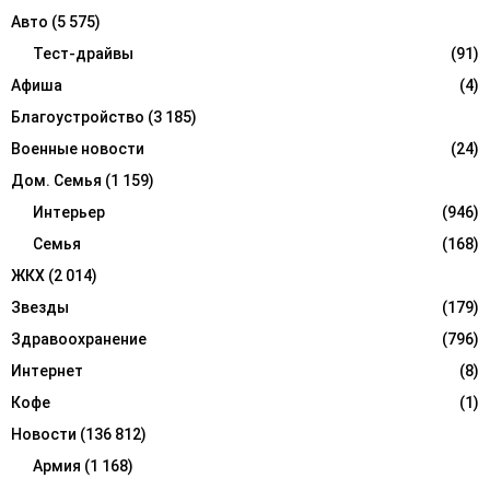
f
A
Авто
(5 575)
o
r
Тест-драйвы
(91)
R
:
Афиша
(4)
C
Благоустройство
(3 185)
H
Военные новости
(24)
Дом. Семья
(1 159)
Интерьер
(946)
Семья
(168)
ЖКХ
(2 014)
Звезды
(179)
Здравоохранение
(796)
Интернет
(8)
Кофе
(1)
Новости
(136 812)
Армия
(1 168)