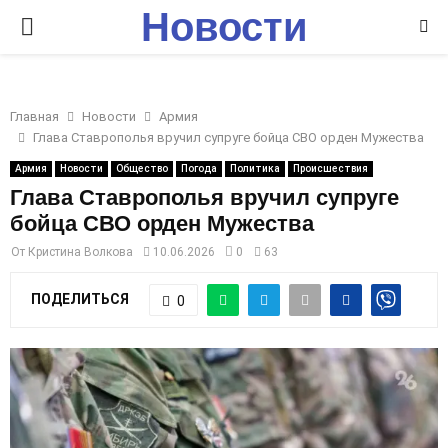
Новости
P
Ставрополья
R
Главная
Новости
Армия
I
Глава Ставрополья вручил супруге бойца СВО орден Мужества
Армия
Новости
Общество
Погода
Политика
Происшествия
M
Глава Ставрополья вручил супруге
бойца СВО орден Мужества
A
От
Кристина Волкова
10.06.2026
0
63
R
ПОДЕЛИТЬСЯ
0
Y
M