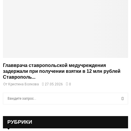
Главврача ставропольской медучреждения
задержали при получении взятки в 12 млн рублей
Ставрополь...
От
Кристина Волкова
27.05.2026
0
S
e
a
S
r
c
РУБРИКИ
E
h