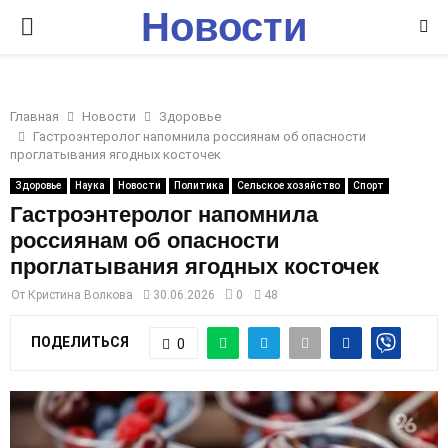
Новости
P
Ставрополья
R
Главная
Новости
Здоровье
I
Гастроэнтеролог напомнила россиянам об опасности
проглатывания ягодных косточек
M
Здоровье
Наука
Новости
Политика
Сельское хозяйство
Спорт
Гастроэнтеролог напомнила
россиянам об опасности
A
проглатывания ягодных косточек
R
От
Кристина Волкова
30.06.2026
0
48
ПОДЕЛИТЬСЯ
0
Y
M