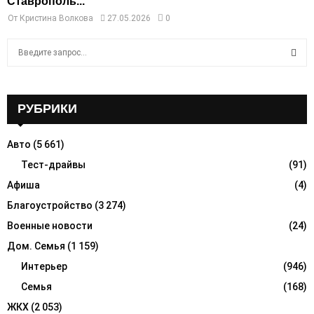
Ставрополь...
От
Кристина Волкова
27.05.2026
0
S
e
a
S
r
c
РУБРИКИ
E
h
f
A
Авто
(5 661)
o
r
Тест-драйвы
(91)
R
:
Афиша
(4)
C
Благоустройство
(3 274)
H
Военные новости
(24)
Дом. Семья
(1 159)
Интерьер
(946)
Семья
(168)
ЖКХ
(2 053)