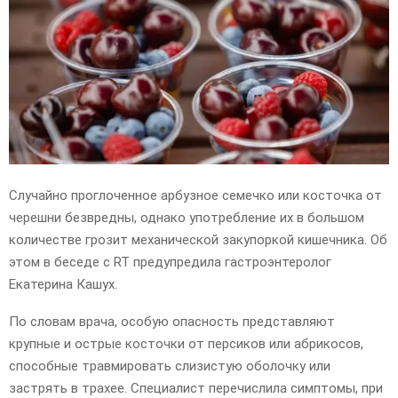
E
N
U
Случайно проглоченное арбузное семечко или косточка от
черешни безвредны, однако употребление их в большом
количестве грозит механической закупоркой кишечника. Об
этом в беседе с RT предупредила гастроэнтеролог
Екатерина Кашух.
По словам врача, особую опасность представляют
крупные и острые косточки от персиков или абрикосов,
способные травмировать слизистую оболочку или
застрять в трахее. Специалист перечислила симптомы, при