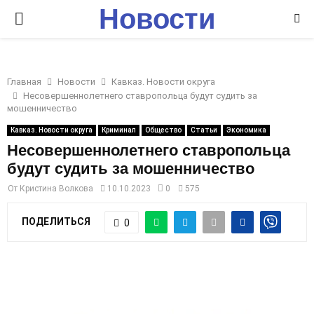
Новости
P
Ставрополья
R
Главная
Новости
Кавказ. Новости округа
I
Несовершеннолетнего ставропольца будут судить за
мошенничество
M
Кавказ. Новости округа
Криминал
Общество
Статьи
Экономика
Несовершеннолетнего ставропольца
будут судить за мошенничество
A
От
Кристина Волкова
10.10.2023
0
575
R
ПОДЕЛИТЬСЯ
0
Y
M