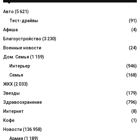
h
f
A
Авто
(5 621)
o
r
Тест-драйвы
(91)
R
:
Афиша
(4)
C
Благоустройство
(3 230)
H
Военные новости
(24)
Дом. Семья
(1 159)
Интерьер
(946)
Семья
(168)
ЖКХ
(2 033)
Звезды
(179)
Здравоохранение
(796)
Интернет
(8)
Кофе
(1)
Новости
(136 958)
Армия
(1 189)