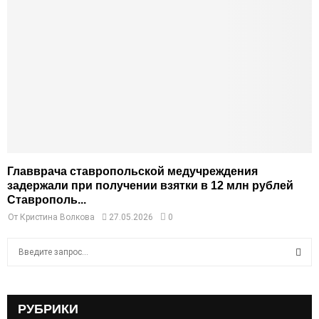
Главврача ставропольской медучреждения
задержали при получении взятки в 12 млн рублей
Ставрополь...
От
Кристина Волкова
27.05.2026
0
S
e
a
S
r
c
РУБРИКИ
E