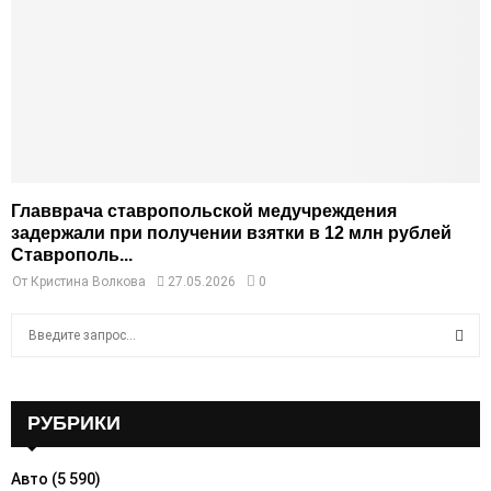
Главврача ставропольской медучреждения
задержали при получении взятки в 12 млн рублей
Ставрополь...
От
Кристина Волкова
27.05.2026
0
S
e
a
S
r
c
РУБРИКИ
E
h
f
A
Авто
(5 590)
o