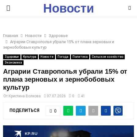
Новости
P
Ставрополья
R
Главная
Новости
Здоровье
I
Аграрии Ставрополья убрали 15% от плана зерновых и
зернобобовых культур
M
Здоровье
Культура
Новости
Погода
Политика
Сельское хозяйство
Экономика
Аграрии Ставрополья убрали 15% от
A
плана зерновых и зернобобовых
культур
R
От
Кристина Волкова
07.07.2026
0
41
Y
ПОДЕЛИТЬСЯ
0
M