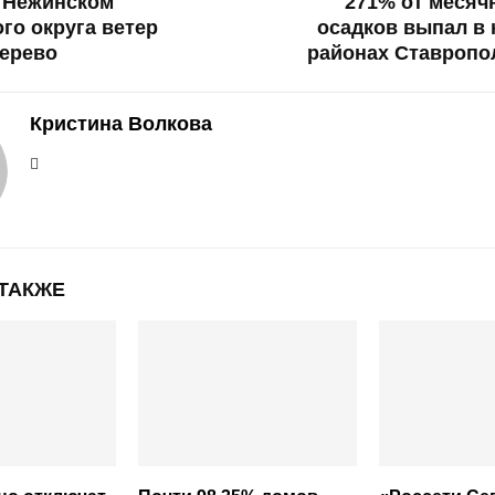
 Нежинском
271% от месяч
го округа ветер
осадков выпал в
дерево
районах Ставропо
Кристина Волкова
 ТАКЖЕ