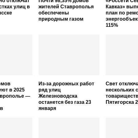
но отключат
Почти 98,35% домов
«Россети С
стках улиц в
жителей Ставрополья
Кавказ» вып
сске
обеспечены
план по рем
природным газом
энергообъек
115%
омов
Из-за дорожных работ
Свет отключ
ют в 2025
ряд улиц
нескольких 
аврополье —
Железноводска
товарищест
останется без газа 23
Пятигорска 2
в
января