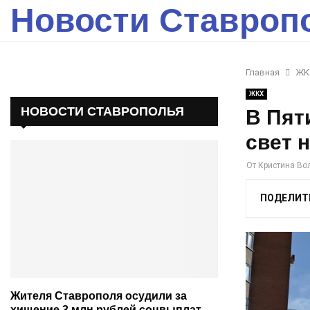
Новости Ставроп
Главная
ЖК
ЖКХ
НОВОСТИ СТАВРОПОЛЬЯ
В Пят
свет 
От
Кристина Во
ПОДЕЛИТ
Жителя Ставрополя осудили за
хищение 3 млн рублей соцвыплат