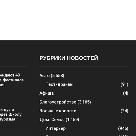
РУБРИКИ НОВОСТЕЙ
ожидают 40
Авто
(5 558)
на фестивале
Тест-драйвы
(91)
ия
0
Афиша
(4)
Благоустройство
(3 165)
й вуз в
Военные новости
(24)
едёт Школу
 туризма
Дом. Семья
(1 159)
0
Интерьер
(946)