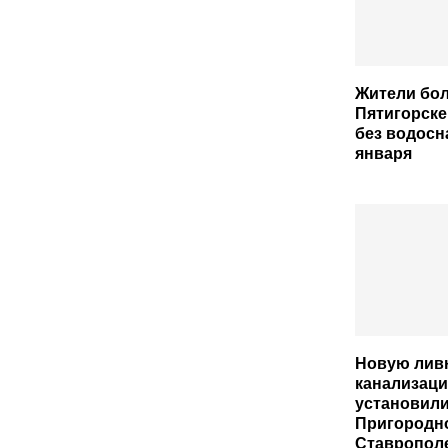
Жители бол
Пятигорске
без водосн
января
Новую лив
канализац
установили
Пригородн
Ставропол