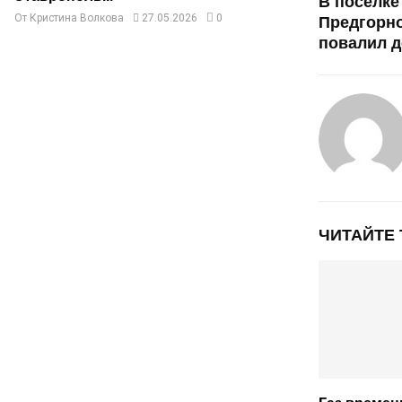
В посёлке
От
Кристина Волкова
27.05.2026
0
Предгорно
повалил 
ЧИТАЙТЕ