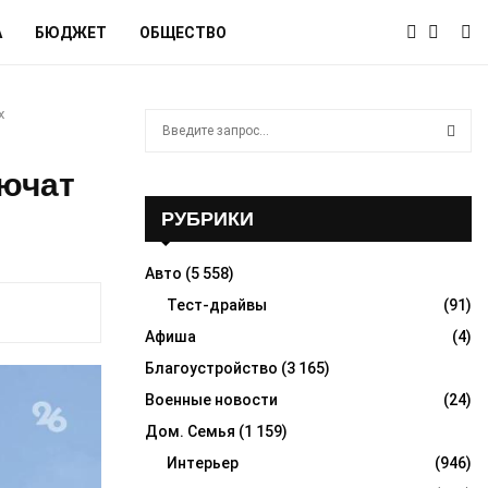
А
БЮДЖЕТ
ОБЩЕСТВО
х
S
e
a
S
лючат
r
c
РУБРИКИ
E
h
f
A
Авто
(5 558)
o
r
Тест-драйвы
(91)
R
:
Афиша
(4)
C
Благоустройство
(3 165)
H
Военные новости
(24)
Дом. Семья
(1 159)
Интерьер
(946)