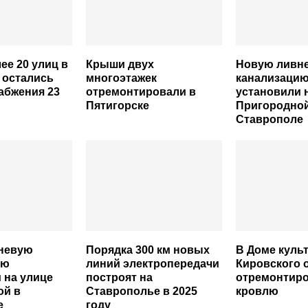
ее 20 улиц в
Крыши двух
Новую ливн
 остались
многоэтажек
канализаци
абжения 23
отремонтировали в
установили 
Пятигорске
Пригородной
Ставрополе
невую
Порядка 300 км новых
В Доме куль
ию
линий электропередачи
Кировского 
 на улице
построят на
отремонтир
ой в
Ставрополье в 2025
кровлю
е
году