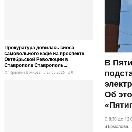
Прокуратура добилась сноса
самовольного кафе на проспекте
Октябрьской Революции в
В Пяти
Ставрополе Ставрополь...
подст
От
Кристина Волкова
27.05.2026
0
элект
Об эт
«Пяти
С 8:30 до 12
и Ермолова.