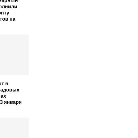
еверный
олнили
онту
тов на
ат в
садовых
вах
3 января