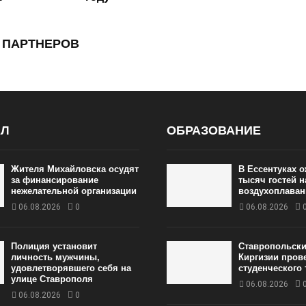
 ПАРТНЕРОВ
АЛ
ОБРАЗОВАНИЕ
Жителя Михайловска осудят
В Ессентуках 
за финансирование
тысяч гостей 
нежелательной организации
воздухоплаван
06.08.2026
0
06.08.2026
Полиция установит
Ставропольски
личность мужчины,
Киргизии пров
удовлетворявшего себя на
студенческого
улице Ставрополя
06.08.2026
06.08.2026
0