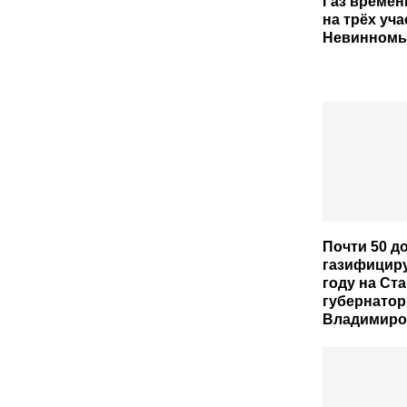
Газ времен
на трёх уча
Невинномы
Почти 50 д
газифициру
году на Ст
губернатор
Владимиро