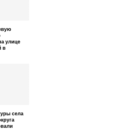
евую
ю
на улице
 в
туры села
округа
овали