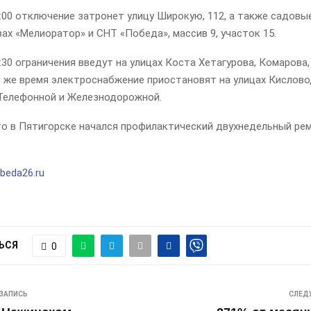
3:00 отключение затронет улицу Широкую, 112, а также садовы
х «Мелиоратор» и СНТ «Победа», массив 9, участок 15.
6:30 ограничения введут на улицах Коста Хетагурова, Комарова,
о же время электроснабжение приостановят на улицах Кислово
 Телефонной и Железнодорожной.
то в Пятигорске начался профилактический двухнедельный ре
beda26.ru
ЬСЯ
0
ЗАПИСЬ
СЛЕД