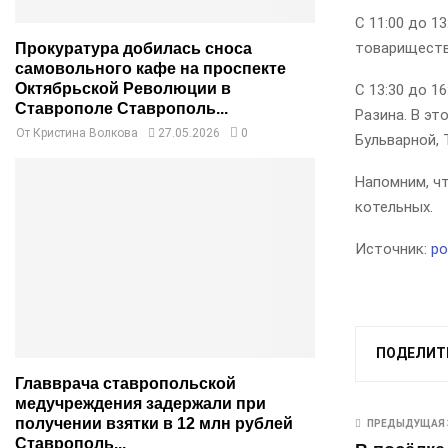
С 11:00 до 1
товарищества
Прокуратура добилась сноса
самовольного кафе на проспекте
Октябрьской Революции в
С 13:30 до 1
Ставрополе Ставрополь...
Разина. В эт
От
Кристина Волкова
27.05.2026
0
Бульварной,
Напомним, ч
котельных.
Источник:
po
ПОДЕЛИТ
Главврача ставропольской
медучреждения задержали при
получении взятки в 12 млн рублей
ПРЕДЫДУЩАЯ 
Ставрополь...