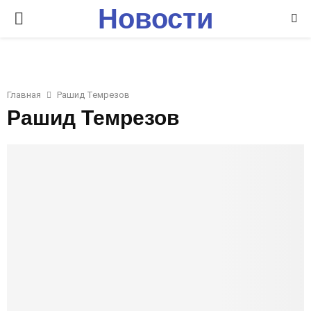
Новости
P
Ставрополья
R
I
Главная
Рашид Темрезов
Рашид Темрезов
M
A
R
Y
M