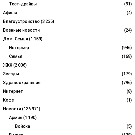
r
Тест-драйвы
(91)
R
:
Афиша
(4)
C
Благоустройство
(3 235)
H
Военные новости
(24)
Дом. Семья
(1 159)
Интерьер
(946)
Семья
(168)
ЖКХ
(2 036)
Звезды
(179)
Здравоохранение
(796)
Интернет
(8)
Кофе
(1)
Новости
(136 971)
Армия
(1 190)
Войска
(5)
В мире
(178)