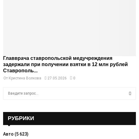
Главврача ставропольской медучреждения
задержали при получении взятки в 12 млн рублей
Ставрополь...
От
Кристина Волкова
27.05.2026
0
S
e
a
S
r
c
РУБРИКИ
E
h
f
A
Авто
(5 623)
o