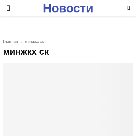
Новости
P
Ставрополья
R
I
Главная
минжкх ск
минжкх ск
M
A
R
Y
M