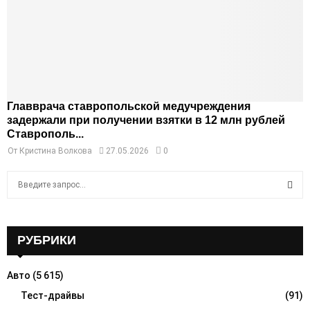
Главврача ставропольской медучреждения
задержали при получении взятки в 12 млн рублей
Ставрополь...
От
Кристина Волкова
27.05.2026
0
S
e
a
S
r
c
РУБРИКИ
E
h
f
A
Авто
(5 615)
o
r
Тест-драйвы
(91)
R
: