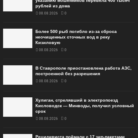
указанию мошенников перевела 400 тысяч
рублей из дома
08.08.2026
0
Более 500 рыб погибло из-за сброса
неочищенных сточных вод в реку
Кизиловую
08.08.2026
0
В Ставрополе приостановлена работа АЗС,
построенной без разрешения
08.08.2026
0
Хулиган, стрелявший в электропоезд
Кисловодск — Минводы, получил условный
срок
08.08.2026
0
Рецидивиста поймали с 17 зип-пакетами