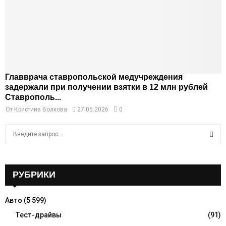
Главврача ставропольской медучреждения
задержали при получении взятки в 12 млн рублей
Ставрополь...
От
Кристина Волкова
27.05.2026
0
S
e
a
S
r
c
РУБРИКИ
E
h
f
A
Авто
(5 599)
o
r
Тест-драйвы
(91)
R
: