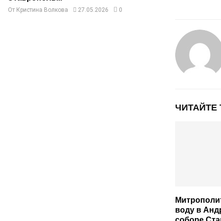
От
Кристина Волкова
27.05.2026
0
ЧИТАЙТЕ
Митрополи
воду в Анд
соборе Ст