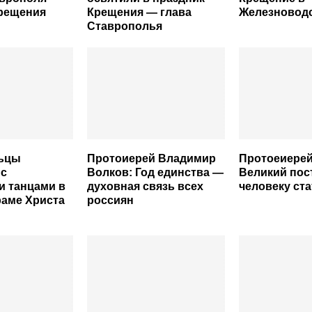
Крещения
Крещения — глава
Железновод
Ставрополья
ьцы
Протоиерей Владимир
Протоеиерей
 с
Волков: Год единства —
Великий пос
и танцами в
духовная связь всех
человеку ст
раме Христа
россиян