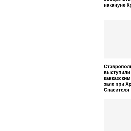
накануне 
Ставропол
выступили
кавказским
зале при Х
Спасителя