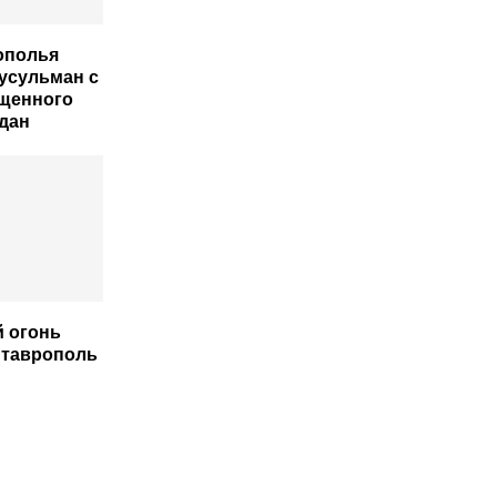
ополья
усульман с
щенного
дан
 огонь
Ставрополь