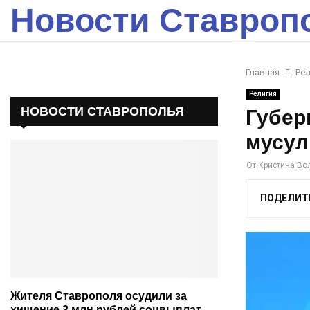
Новости Ставроп
Главная
Рел
Религия
НОВОСТИ СТАВРОПОЛЬЯ
Губер
мусул
От
Кристина Во
ПОДЕЛИТ
Жителя Ставрополя осудили за
хищение 3 млн рублей соцвыплат