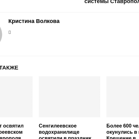
системы Ставропол
Кристина Волкова
 ТАКЖЕ
т освятил
Сенгилеевское
Более 600 ч
реевском
водохранилище
окунулись в
аврополя
освятили в праздник
Крещение в