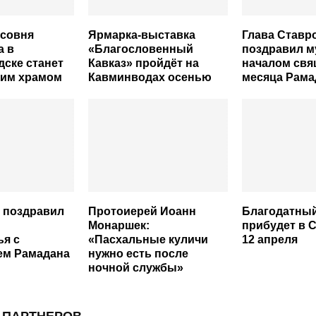
асовня
Ярмарка-выставка
Глава Ставр
а в
«Благословенный
поздравил м
ске станет
Кавказ» пройдёт на
началом свя
им храмом
Кавминводах осенью
месяца Рама
 поздравил
Протоиерей Иоанн
Благодатный
Монаршек:
прибудет в 
ья с
«Пасхальные куличи
12 апреля
ем Рамадана
нужно есть после
ночной службы»
 ПАРТНЕРОВ