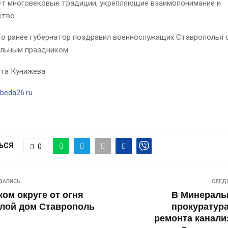
т многовековые традиции, укрепляющие взаимопонимание и
ство.
то ранее губернатор поздравил военнослужащих Ставрополья 
льным праздником.
та Кунижева
beda26.ru
ЬСЯ
0
ЗАПИСЬ
СЛЕД
ком округе от огня
В Минераль
лой дом Ставрополь
прокуратур
ремонта канали