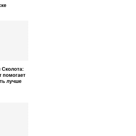
ске
 Сколота:
т помогает
ать лучше