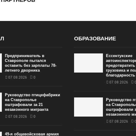
АЛ
ОБРАЗОВАНИЕ
Предприниматель в
Ессентукские
Ставрополе пытался
автоинспектор
оставить без зарплаты 78-
предотвратить
летнего дворника
грузовика и п
благодарность
07.08.2026
0
07.08.2026
Руководство птицефабрики
на Ставрополье
Руководство п
оштрафовали за 21
на Ставрополь
незаконного мигранта
оштрафовали з
незаконного м
07.08.2026
0
07.08.2026
49‑я общевойсковая армия