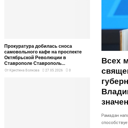
Прокуратура добилась сноса
самовольного кафе на проспекте
Октябрьской Революции в
Всех 
Ставрополе Ставрополь...
свяще
От
Кристина Волкова
27.05.2026
0
губер
Влади
значен
Рамадан нап
способствуе