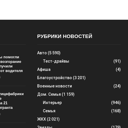
РУБРИКИ НОВОСТЕЙ
Авто
(5 590)
ы помогли
Тест-драйвы
(91)
 возгорание
олучили
Афиша
(4)
 от водителя
0
Благоустройство
(3 201)
Военные новости
(24)
тицефабрики
Дом. Семья
(1 159)
е
Интерьер
(946)
а 21
игранта
Семья
(168)
0
ЖКХ
(2 021)
Звезды
(179)