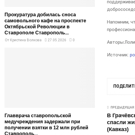
поддерживае
добрососед
Прокуратура добилась сноса
самовольного кафе на проспекте
Напомним, ч
Октябрьской Революции в
профессиона
Ставрополе Ставрополь...
От
Кристина Волкова
27.05.2026
0
Авторы:
Лоли
Источник:
po
ПОДЕЛИТ
ПРЕДЫДУЩАЯ 
В Грачёвс
Главврача ставропольской
медучреждения задержали при
спасли жи
получении взятки в 12 млн рублей
(Кавказ)
Ставрополь...