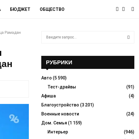
А
БЮДЖЕТ
ОБЩЕСТВО
ца Рамадан
S
e
a
S
л
r
c
дан
РУБРИКИ
E
h
f
A
Авто
(5 590)
o
r
Тест-драйвы
(91)
R
:
Афиша
(4)
C
Благоустройство
(3 201)
H
Военные новости
(24)
Дом. Семья
(1 159)
Интерьер
(946)