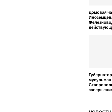
Домовая ч
Иноземцев
Железновод
действующ
Губернатор
мусульман
Ставропол
завершени
НОВОСТИ