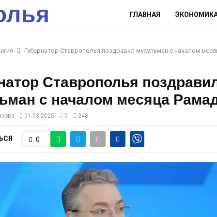
олья
ГЛАВНАЯ
ЭКОНОМИК
игия
Губернатор Ставрополья поздравил мусульман с началом меся
натор Ставрополья поздрави
ьман с началом месяца Рама
лкова
01.03.2025
0
248
ЬСЯ
0