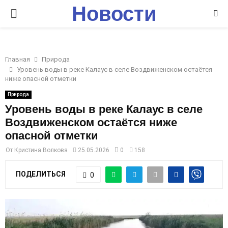
Новости
P
Ставрополья
R
Главная
Природа
I
Уровень воды в реке Калаус в селе Воздвиженском остаётся
ниже опасной отметки
M
Природа
Уровень воды в реке Калаус в селе
Воздвиженском остаётся ниже
A
опасной отметки
R
От
Кристина Волкова
25.05.2026
0
158
ПОДЕЛИТЬСЯ
0
Y
M