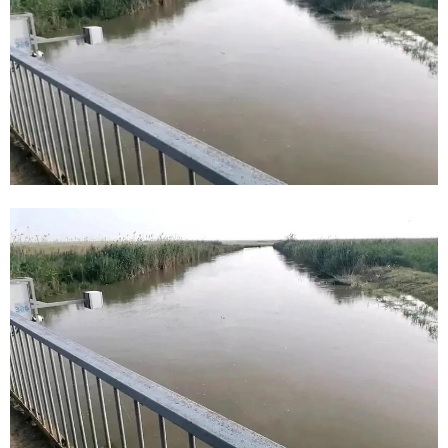
E
N
U