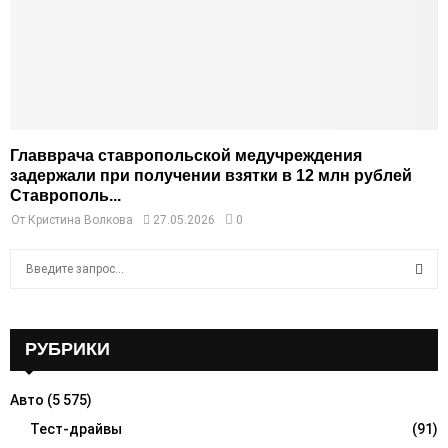
Главврача ставропольской медучреждения
задержали при получении взятки в 12 млн рублей
Ставрополь...
От
Кристина Волкова
27.05.2026
0
S
e
a
S
r
c
РУБРИКИ
E
h
f
A
Авто
(5 575)
o
r
Тест-драйвы
(91)
R