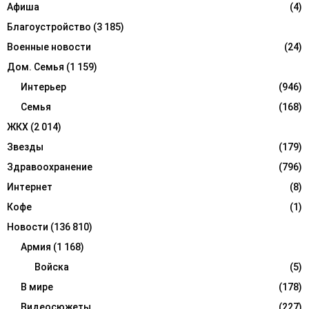
:
Афиша
(4)
C
Благоустройство
(3 185)
H
Военные новости
(24)
Дом. Семья
(1 159)
Интерьер
(946)
Семья
(168)
ЖКХ
(2 014)
Звезды
(179)
Здравоохранение
(796)
Интернет
(8)
Кофе
(1)
Новости
(136 810)
Армия
(1 168)
Войска
(5)
В мире
(178)
Видеосюжеты
(227)