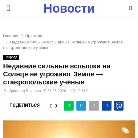
Новости
P
Ставрополья
R
Главная
Природа
I
Недавние сильные вспышки на Солнце не угрожают Земле —
ставропольские учёные
M
Природа
Недавние сильные вспышки на
Солнце не угрожают Земле —
A
ставропольские учёные
R
От
Кристина Волкова
21.05.2026
0
119
ПОДЕЛИТЬСЯ
0
Y
M