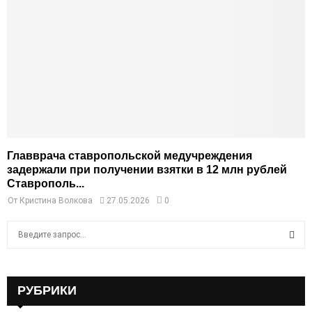
Главврача ставропольской медучреждения
задержали при получении взятки в 12 млн рублей
Ставрополь...
От
Кристина Волкова
27.05.2026
0
S
e
a
S
r
c
РУБРИКИ
E
h