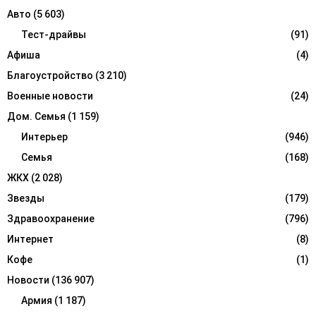
f
A
Авто
(5 603)
o
r
Тест-драйвы
(91)
R
:
Афиша
(4)
C
Благоустройство
(3 210)
H
Военные новости
(24)
Дом. Семья
(1 159)
Интерьер
(946)
Семья
(168)
ЖКХ
(2 028)
Звезды
(179)
Здравоохранение
(796)
Интернет
(8)
Кофе
(1)
Новости
(136 907)
Армия
(1 187)