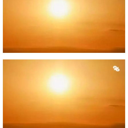
E
N
U