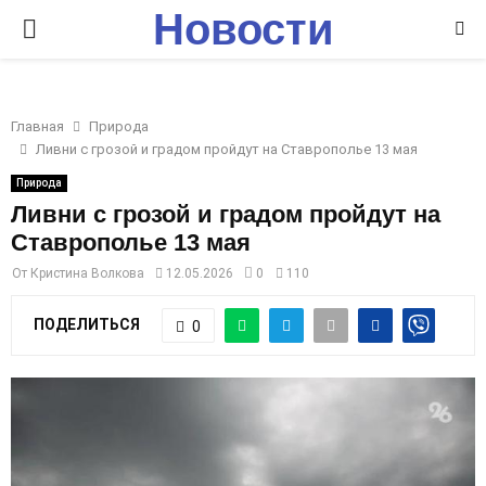
Новости
P
Ставрополья
R
Главная
Природа
I
Ливни с грозой и градом пройдут на Ставрополье 13 мая
Природа
M
Ливни с грозой и градом пройдут на
Ставрополье 13 мая
A
От
Кристина Волкова
12.05.2026
0
110
R
ПОДЕЛИТЬСЯ
0
Y
M