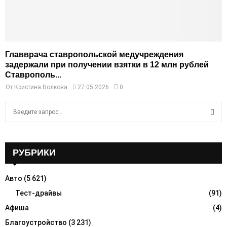
Главврача ставропольской медучреждения
задержали при получении взятки в 12 млн рублей
Ставрополь...
От
Кристина Волкова
27.05.2026
0
S
e
a
S
r
c
РУБРИКИ
E
h
f
A
Авто
(5 621)
o
r
Тест-драйвы
(91)
R
:
Афиша
(4)
C
Благоустройство
(3 231)