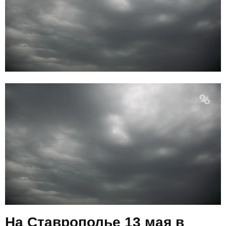
E
N
U
На Ставрополье 13 мая в