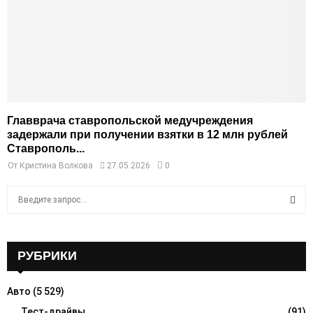
Главврача ставропольской медучреждения
задержали при получении взятки в 12 млн рублей
Ставрополь...
От
Кристина Волкова
27.05.2026
0
S
e
a
S
r
c
РУБРИКИ
E
h
f
A
Авто
(5 529)
o
r
Тест-драйвы
(91)
R