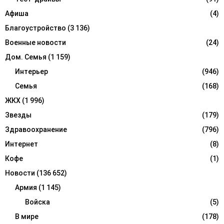
:
Афиша
(4)
C
Благоустройство
(3 136)
H
Военные новости
(24)
Дом. Семья
(1 159)
Интерьер
(946)
Семья
(168)
ЖКХ
(1 996)
Звезды
(179)
Здравоохранение
(796)
Интернет
(8)
Кофе
(1)
Новости
(136 652)
Армия
(1 145)
Войска
(5)
В мире
(178)