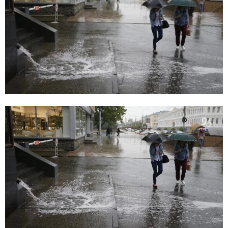
E
N
U