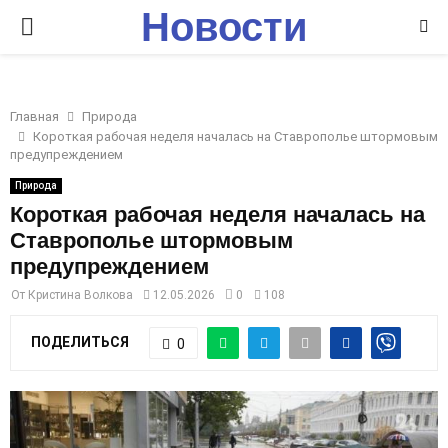
Новости
P
Ставрополья
R
Главная
Природа
I
Короткая рабочая неделя началась на Ставрополье штормовым
предупреждением
M
Природа
Короткая рабочая неделя началась на
Ставрополье штормовым
A
предупреждением
R
От
Кристина Волкова
12.05.2026
0
108
ПОДЕЛИТЬСЯ
0
Y
M