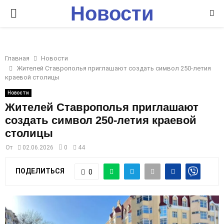
Новости
P
Ставрополья
R
Главная
Новости
I
Жителей Ставрополья приглашают создать символ 250-летия
краевой столицы
M
Новости
Жителей Ставрополья приглашают
создать символ 250-летия краевой
A
столицы
R
От
02.06.2026
0
44
ПОДЕЛИТЬСЯ
0
Y
M