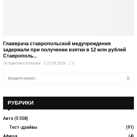
Главврача ставропольской медучреждения
задержали при получении взятки в 12 млн рублей
Ставрополь...
От
Кристина Волкова
27.05.2026
0
S
e
a
S
r
c
РУБРИКИ
E
h
f
A
Авто
(5 558)
o
r
Тест-драйвы
(91)
R
:
Афиша
(4)