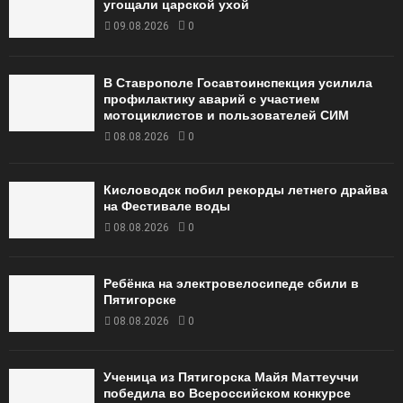
угощали царской ухой
09.08.2026
0
В Ставрополе Госавтоинспекция усилила
профилактику аварий с участием
мотоциклистов и пользователей СИМ
08.08.2026
0
Кисловодск побил рекорды летнего драйва
на Фестивале воды
08.08.2026
0
Ребёнка на электровелосипеде сбили в
Пятигорске
08.08.2026
0
Ученица из Пятигорска Майя Маттеуччи
победила во Всероссийском конкурсе