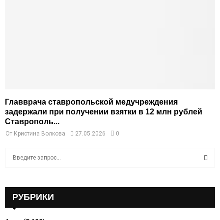
Главврача ставропольской медучреждения
задержали при получении взятки в 12 млн рублей
Ставрополь...
От
Кристина Волкова
27.05.2026
0
S
e
a
S
r
c
РУБРИКИ
E
h
f
A