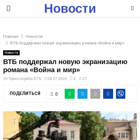
Новости
P
Ставрополья
R
Главная
Новости
I
ВТБ поддержал новую экранизацию романа «Война и мир»
Новости
M
ВТБ поддержал новую экранизацию
романа «Война и мир»
A
От
Пресс-служба ВТБ
08.07.2026
0
27
R
ПОДЕЛИТЬСЯ
0
Y
M