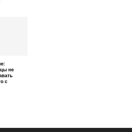
е
е:
цы не
авать
о с