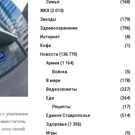
Семья
(168)
ЖКХ
(2 010)
Звезды
(179)
Здравоохранение
(796)
Интернет
(8)
Кофе
(1)
Новости
(136 770)
Армия
(1 164)
Войска
(5)
В мире
(178)
Видеосюжеты
(227)
Еда
(264)
Рецепты
(17)
ы с усилением
Единое Ставрополье
(514)
заместитель
Здоровье
(1 356)
 зону своей
Игры
(5)