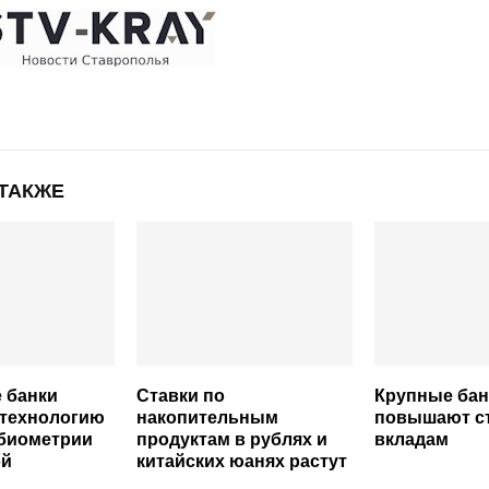
 ТАКЖЕ
 банки
Ставки по
Крупные бан
 технологию
накопительным
повышают ст
 биометрии
продуктам в рублях и
вкладам
эй
китайских юанях растут