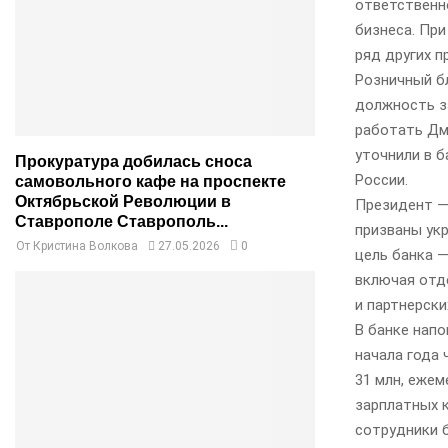
ответственн
бизнеса. При
ряд других п
Розничный б
должность з
работать Дм
уточнили в б
Прокуратура добилась сноса
России.
самовольного кафе на проспекте
Октябрьской Революции в
Президент —
Ставрополе Ставрополь...
призваны укр
От
Кристина Волкова
27.05.2026
0
цель банка —
включая отд
и партнерски
В банке напо
начала года 
31 млн, ежем
зарплатных 
сотрудники б