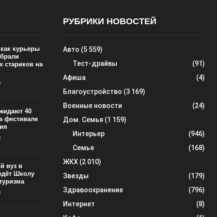
РУБРИКИ НОВОСТЕЙ
 как курьеры
Авто
(5 559)
обрали
Тест-драйвы
(91)
х стариков на
Афиша
(4)
0
Благоустройство
(3 169)
Военные новости
(24)
ожидают 40
на фестивале
Дом. Семья
(1 159)
ия
Интерьер
(946)
0
Семья
(168)
ЖКХ
(2 010)
й вуз в
едёт Школу
Звезды
(179)
 туризма
Здравоохранение
(796)
0
Интернет
(8)