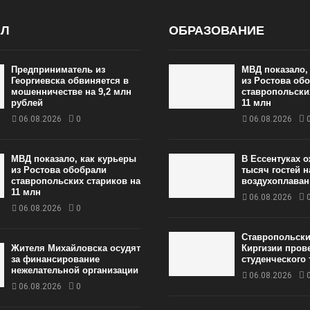
АЛ
ОБРАЗОВАНИЕ
Предприниматель из
МВД показало,
Георгиевска обвиняется в
из Ростова об
мошенничестве на 9,2 млн
ставропольски
рублей
11 млн
06.08.2026
0
06.08.2026
МВД показало, как курьеры
В Ессентуках 
из Ростова обобрали
тысяч гостей 
ставропольских стариков на
воздухоплаван
11 млн
06.08.2026
06.08.2026
0
Ставропольски
Жителя Михайловска осудят
Киргизии пров
за финансирование
студенческого
нежелательной организации
06.08.2026
06.08.2026
0