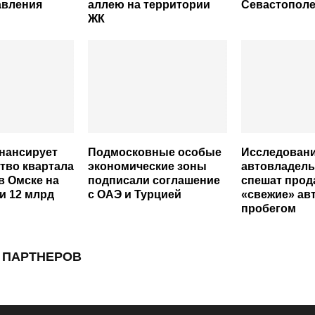
авления
аллею на территории
Севастопол
ЖК
нансирует
Подмосковные особые
Исследовани
тво квартала
экономические зоны
автовладель
в Омске на
подписали соглашение
спешат прод
и 12 млрд
с ОАЭ и Турцией
«свежие» авт
пробегом
 ПАРТНЕРОВ