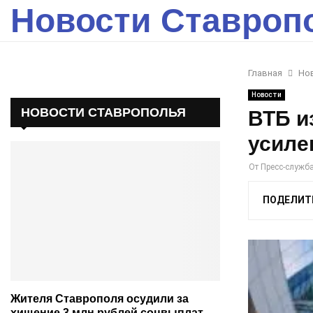
Новости Ставроп
Главная
Но
Новости
НОВОСТИ СТАВРОПОЛЬЯ
ВТБ и
усиле
От
Пресс-служб
ПОДЕЛИТ
Жителя Ставрополя осудили за
хищение 3 млн рублей соцвыплат