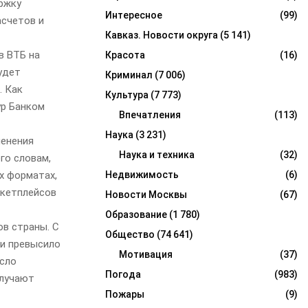
ржку
Интересное
(99)
асчетов и
Кавказ. Новости округа
(5 141)
в ВТБ на
Красота
(16)
удет
Криминал
(7 006)
. Как
Культура
(7 773)
ур Банком
Впечатления
(113)
Наука
(3 231)
менения
Наука и техника
(32)
го словам,
Недвижимость
(6)
х форматах,
ркетплейсов
Новости Москвы
(67)
Образование
(1 780)
ов страны. С
Общество
(74 641)
 и превысило
Мотивация
(37)
исло
Погода
(983)
олучают
Пожары
(9)