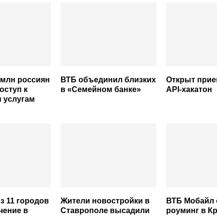
 млн россиян
ВТБ объединил близких
Открыт прие
оступ к
в «Семейном банке»
API-хакатон
 услугам
з 11 городов
Жители новостройки в
ВТБ Мобайл
чение в
Ставрополе высадили
роуминг в К