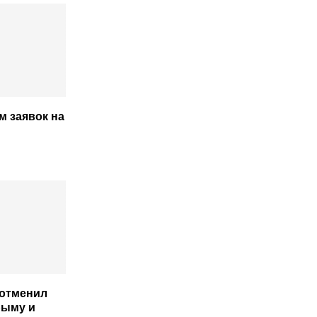
м заявок на
 отменил
рыму и