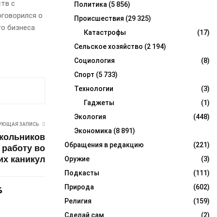
ств с
Политика
(5 856)
оговорился о
Происшествия
(29 325)
го бизнеса
Катастрофы
(17)
Сельское хозяйство
(2 194)
Социология
(8)
Спорт
(5 733)
Технологии
(3)
Гаджеты
(1)
Экология
(448)
УЮЩАЯ ЗАПИСЬ
Экономика
(8 891)
школьников
Обращения в редакцию
(221)
 работу во
их каникул
Оружие
(3)
Подкасты
(111)
Природа
(602)
Б
Религия
(159)
Сделай сам
(2)