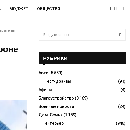
А
БЮДЖЕТ
ОБЩЕСТВО
тратегии
S
e
a
S
фоне
r
c
РУБРИКИ
E
h
f
A
Авто
(5 559)
o
r
Тест-драйвы
(91)
R
:
Афиша
(4)
C
Благоустройство
(3 169)
H
Военные новости
(24)
Дом. Семья
(1 159)
Интерьер
(946)