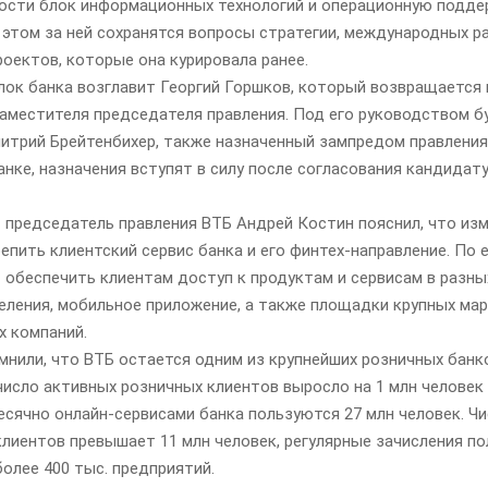
ости блок информационных технологий и операционную подде
 этом за ней сохранятся вопросы стратегии, международных р
роектов, которые она курировала ранее.
лок банка возглавит Георгий Горшков, который возвращается 
аместителя председателя правления. Под его руководством б
итрий Брейтенбихер, также назначенный зампредом правления
анке, назначения вступят в силу после согласования кандидат
 председатель правления ВТБ Андрей Костин пояснил, что из
епить клиентский сервис банка и его финтех-направление. По е
 обеспечить клиентам доступ к продуктам и сервисам в разны
еления, мобильное приложение, а также площадки крупных ма
х компаний.
мнили, что ВТБ остается одним из крупнейших розничных банк
число активных розничных клиентов выросло на 1 млн человек
есячно онлайн-сервисами банка пользуются 27 млн человек. Ч
клиентов превышает 11 млн человек, регулярные зачисления п
олее 400 тыс. предприятий.