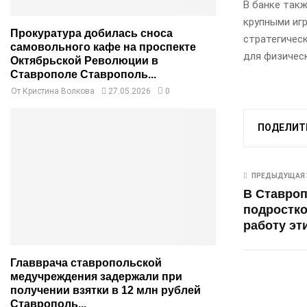
В банке такж
крупными игр
Прокуратура добилась сноса
стратегичес
самовольного кафе на проспекте
для физическ
Октябрьской Революции в
Ставрополе Ставрополь...
От
Кристина Волкова
27.05.2026
0
ПОДЕЛИТ
ПРЕДЫДУЩАЯ 
В Ставроп
подростко
работу эт
Главврача ставропольской
медучреждения задержали при
получении взятки в 12 млн рублей
Ставрополь...