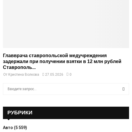
Главврача ставропольской медучреждения
задержали при получении взятки в 12 млн рублей
Ставрополь...
От
Кристина Волкова
27.05.2026
0
S
e
a
S
r
c
РУБРИКИ
E
h
f
A
Авто
(5 559)
o