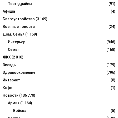
r
Тест-драйвы
(91)
R
:
Афиша
(4)
C
Благоустройство
(3 169)
H
Военные новости
(24)
Дом. Семья
(1 159)
Интерьер
(946)
Семья
(168)
ЖКХ
(2 010)
Звезды
(179)
Здравоохранение
(796)
Интернет
(8)
Кофе
(1)
Новости
(136 770)
Армия
(1 164)
Войска
(5)