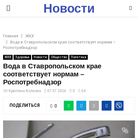
Новости
P
Ставрополья
R
Главная
ЖКХ
I
Вода в Ставропольском крае соответствует нормам –
Роспотребнадзор
M
ЖКХ
Здоровье
Новости
Общество
Политика
Вода в Ставропольском крае
соответствует нормам –
A
Роспотребнадзор
R
От
Кристина Волкова
07.07.2026
0
64
ПОДЕЛИТЬСЯ
0
Y
M