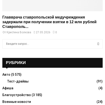
Главврача ставропольской медучреждения
задержали при получении взятки в 12 млн рублей
Ставрополь...
От
Кристина Волкова
27.05.2026
0
S
e
a
S
r
c
РУБРИКИ
E
h
f
A
Авто
(5 575)
o
r
Тест-драйвы
(91)
R
:
Афиша
(4)
C
Благоустройство
(3 185)
H
Военные новости
(24)