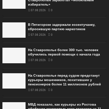
Ставрополье заработал «Мобильный
избиратель»
07.08.2026
0
В Пятигорске задержали ессентучанку,
сбросившую партию наркотиков
07.08.2026
0
На Ставрополье более 300 тыс. человек
обучились первой помощи с начала года
07.08.2026
0
На Ставрополье перед судом предстанут
курьеры мошенников, похитившие у
пенсионеров более 11 миллионов рублей
07.08.2026
0
МВД показало, как курьеры из Ростова
обобрали ставропольских стариков на 11