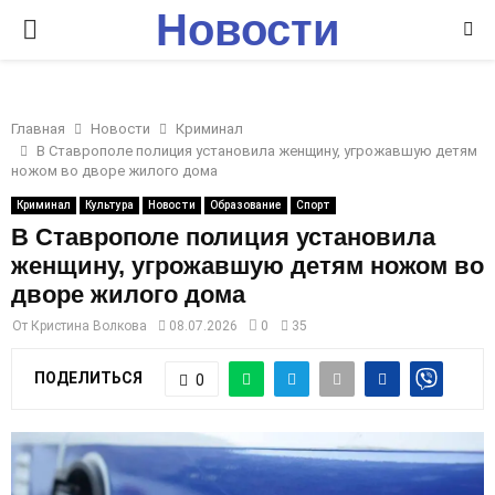
Новости
P
Ставрополья
R
Главная
Новости
Криминал
I
В Ставрополе полиция установила женщину, угрожавшую детям
ножом во дворе жилого дома
M
Криминал
Культура
Новости
Образование
Спорт
В Ставрополе полиция установила
женщину, угрожавшую детям ножом во
A
дворе жилого дома
R
От
Кристина Волкова
08.07.2026
0
35
ПОДЕЛИТЬСЯ
0
Y
M