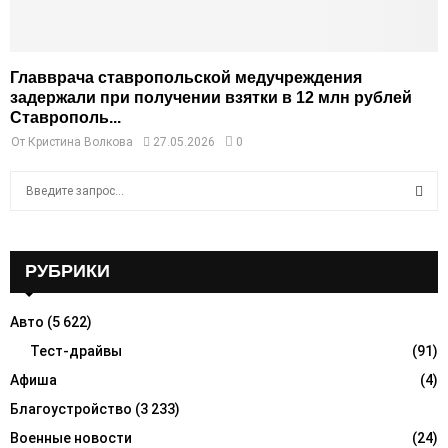
Главврача ставропольской медучреждения
задержали при получении взятки в 12 млн рублей
Ставрополь...
От
Кристина Волкова
27.05.2026
0
S
e
a
S
r
c
РУБРИКИ
E
h
f
A
Авто
(5 622)
o
r
Тест-драйвы
(91)
R
:
Афиша
(4)
C
Благоустройство
(3 233)
H
Военные новости
(24)