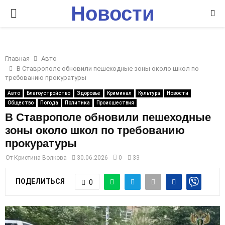
Новости
P
Ставрополья
R
Главная
Авто
I
В Ставрополе обновили пешеходные зоны около школ по
требованию прокуратуры
M
Авто
Благоустройство
Здоровье
Криминал
Культура
Новости
Общество
Погода
Политика
Происшествия
В Ставрополе обновили пешеходные
A
зоны около школ по требованию
прокуратуры
R
От
Кристина Волкова
30.06.2026
0
33
Y
ПОДЕЛИТЬСЯ
0
M