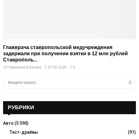
Главврача ставропольской медучреждения
задержали при получении взятки в 12 млн рублей
Ставрополь...
От
Кристина Волкова
27.05.2026
0
S
e
a
S
r
c
РУБРИКИ
E
h
f
A
Авто
(5 590)
o
r
Тест-драйвы
(91)
R
: