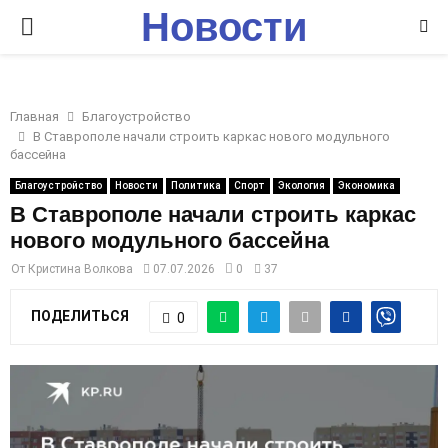
Новости
P
Ставрополья
R
Главная
Благоустройство
I
В Ставрополе начали строить каркас нового модульного
бассейна
M
Благоустройство
Новости
Политика
Спорт
Экология
Экономика
В Ставрополе начали строить каркас
нового модульного бассейна
A
От
Кристина Волкова
07.07.2026
0
37
R
ПОДЕЛИТЬСЯ
0
Y
M