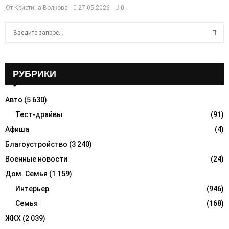
От
Кристина Волкова
27.05.2026
0
S
e
a
S
r
c
РУБРИКИ
E
h
f
A
Авто
(5 630)
o
r
Тест-драйвы
(91)
R
:
Афиша
(4)
C
Благоустройство
(3 240)
H
Военные новости
(24)
Дом. Семья
(1 159)
Интерьер
(946)
Семья
(168)
ЖКХ
(2 039)