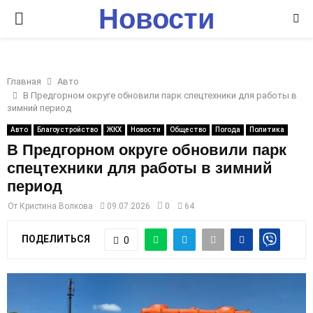
Новости
P
Ставрополья
R
Главная
Авто
I
В Предгорном округе обновили парк спецтехники для работы в
зимний период
M
Авто
Благоустройство
ЖКХ
Новости
Общество
Погода
Политика
В Предгорном округе обновили парк
спецтехники для работы в зимний
A
период
R
От
Кристина Волкова
09.07.2026
0
64
ПОДЕЛИТЬСЯ
0
Y
M