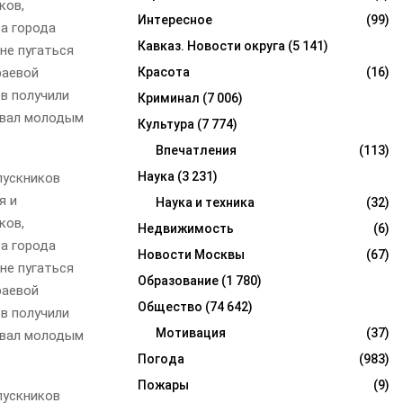
ков,
Интересное
(99)
ва города
Кавказ. Новости округа
(5 141)
не пугаться
раевой
Красота
(16)
в получили
Криминал
(7 006)
овал молодым
Культура
(7 774)
Впечатления
(113)
Наука
(3 231)
пускников
я и
Наука и техника
(32)
ков,
Недвижимость
(6)
ва города
Новости Москвы
(67)
не пугаться
Образование
(1 780)
раевой
Общество
(74 642)
в получили
Мотивация
(37)
овал молодым
Погода
(983)
Пожары
(9)
пускников