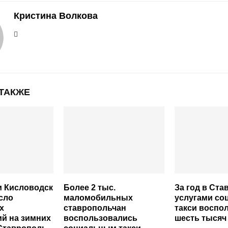
Кристина Волкова
 ТАКЖЕ
и Кисловодск
Более 2 тыс.
За год в Ста
сло
маломобильных
услугами со
х
ставропольчан
такси воспо
й на зимних
воспользовались
шесть тысяч