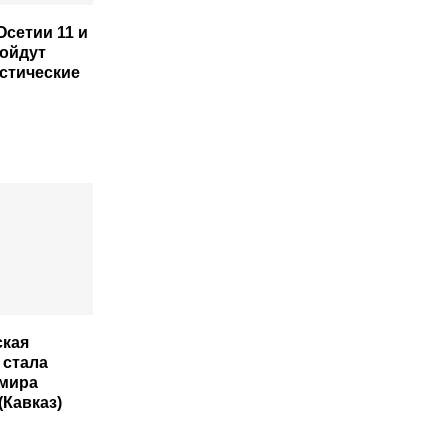
Осетии 11 и
ройдут
стические
ская
 стала
мира
(Кавказ)