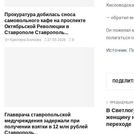
Кисловодска
Прокуратура добилась сноса
— обратил вн
самовольного кафе на проспекте
Октябрьской Революции в
Он пожелал 
Ставрополе Ставрополь...
полагаться 
От
Кристина Волкова
27.05.2026
0
Источник: П
ПОДЕЛИТ
ПРЕДЫДУЩАЯ 
В Светлог
Главврача ставропольской
женщину 
медучреждения задержали при
переходе
получении взятки в 12 млн рублей
Ставрополь...