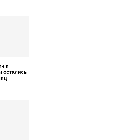
ия и
ы остались
лиц