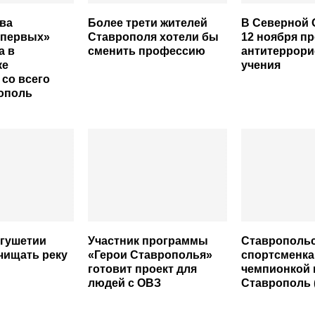
ва
Более трети жителей
В Северной 
 первых»
Ставрополя хотели бы
12 ноября п
а в
сменить профессию
антитеррори
ке
учения
 со всего
ополь
нгушетии
Участник программы
Ставрополь
чищать реку
«Герои Ставрополья»
спортсменка
готовит проект для
чемпионкой 
людей с ОВЗ
Ставрополь 