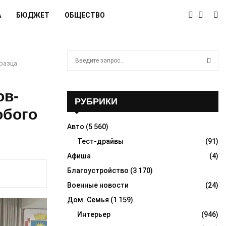
А
БЮДЖЕТ
ОБЩЕСТВО
S
разца
e
a
S
r
ов-
c
РУБРИКИ
E
h
обого
f
A
Авто
(5 560)
o
r
Тест-драйвы
(91)
R
:
Афиша
(4)
C
Благоустройство
(3 170)
H
Военные новости
(24)
Дом. Семья
(1 159)
Интерьер
(946)