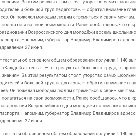
 знаниям. За этим результатом стоят упорство самих школьни
дителей и большой труд педагогов», — обратил внимание гла
сеев. Он пожелал молодым людям стремиться к своим мечтам, 
 полагаться на свои возможности. Ранее сообщалось, что в к
праздновании Всероссийского дня молодёжи восемь школьнико
 паспорта. Напомним, губернатор Владимир Владимиров адрес
здравление 27 июня.
 аттестаты об основном общем образовании получили 1 140 вы
. «Каждый аттестат — это результат большого труда, старани
 знаниям. За этим результатом стоят упорство самих школьни
дителей и большой труд педагогов», — обратил внимание гла
сеев. Он пожелал молодым людям стремиться к своим мечтам, 
 полагаться на свои возможности. Ранее сообщалось, что в к
праздновании Всероссийского дня молодёжи восемь школьнико
 паспорта. Напомним, губернатор Владимир Владимиров адрес
здравление 27 июня.
 аттестаты об основном общем образовании получили 1 140 вы