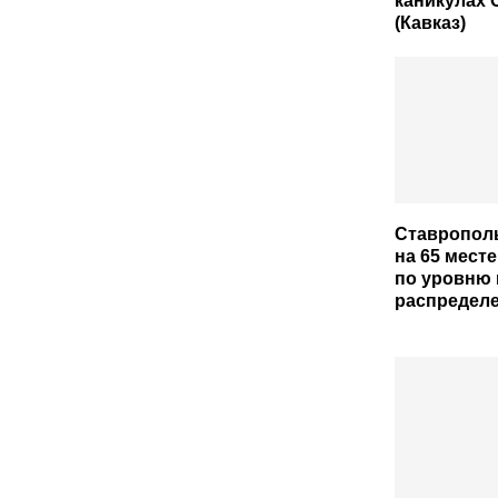
каникулах 
(Кавказ)
Ставрополь
на 65 месте
по уровню 
распредел