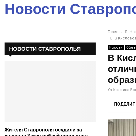
Новости Ставроп
Главная
Но
В Кисловод
НОВОСТИ СТАВРОПОЛЬЯ
Новости
Образ
В Кис
отлич
образ
От
Кристина Во
ПОДЕЛИТ
Жителя Ставрополя осудили за
хищение 3 млн рублей соцвыплат