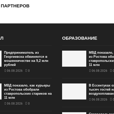
 ПАРТНЕРОВ
АЛ
ОБРАЗОВАНИЕ
Предприниматель из
МВД показало,
Георгиевска обвиняется в
из Ростова об
мошенничестве на 9,2 млн
ставропольски
рублей
11 млн
06.08.2026
0
06.08.2026
МВД показало, как курьеры
В Ессентуках 
из Ростова обобрали
тысяч гостей 
ставропольских стариков на
воздухоплаван
11 млн
06.08.2026
06.08.2026
0