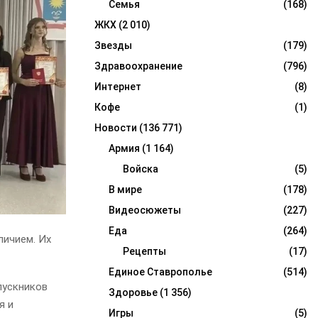
Семья
(168)
ЖКХ
(2 010)
Звезды
(179)
Здравоохранение
(796)
Интернет
(8)
Кофе
(1)
Новости
(136 771)
Армия
(1 164)
Войска
(5)
В мире
(178)
Видеосюжеты
(227)
Еда
(264)
личием. Их
Рецепты
(17)
Единое Ставрополье
(514)
пускников
Здоровье
(1 356)
я и
Игры
(5)