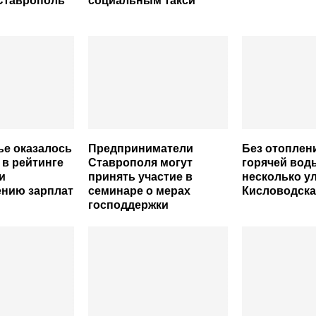
Ставрополь
социальным такси
е оказалось
Предприниматели
Без отоплен
 в рейтинге
Ставрополя могут
горячей вод
и
принять участие в
несколько у
ению зарплат
семинаре о мерах
Кисловодска
господдержки