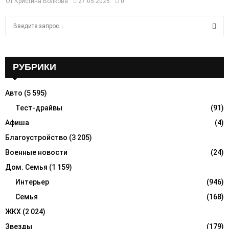
От
Кристина Волкова
27.05.2026
0
S
e
a
S
r
c
РУБРИКИ
E
h
f
A
Авто
(5 595)
o
r
Тест-драйвы
(91)
R
:
Афиша
(4)
C
Благоустройство
(3 205)
H
Военные новости
(24)
Дом. Семья
(1 159)
Интерьер
(946)
Семья
(168)
ЖКХ
(2 024)
Звезды
(179)