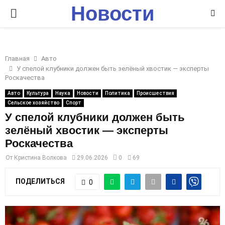
Новости
P
Ставрополья
R
Главная
Авто
I
У спелой клубники должен быть зелёный хвостик — эксперты
Роскачества
M
Авто
Культура
Наука
Новости
Политика
Происшествия
Сельское хозяйство
Спорт
У спелой клубники должен быть
A
зелёный хвостик — эксперты
Роскачества
R
От
Кристина Волкова
29.06.2026
0
69
Y
ПОДЕЛИТЬСЯ
0
M