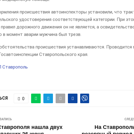
ормления происшествия автоинспекторы установили, что трак
ельского удостоверения соответствующей категории. При эт
 правил дорожного движения он не является, а освидетельств
о в момент аварии мужчина был трезв.
обстоятельства происшествия устанавливаются. Проводится п
Госавтоинспекции Ставропольского края.
П Ставрополь
ЬСЯ
0
ЗАПИСЬ
СЛЕД
Ставрополя нашла двух
На Ставропол