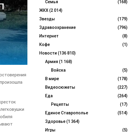
Семья
(168)
ЖКХ
(2 014)
Звезды
(179)
Здравоохранение
(796)
Интернет
(8)
Кофе
(1)
Новости
(136 810)
Армия
(1 168)
Войска
(5)
достоверения
В мире
(178)
 произошла
Видеосюжеты
(227)
Еда
(264)
кресток
Рецепты
(17)
 легковушки
Единое Ставрополье
(514)
мобиля
Здоровье
(1 364)
зывают
Игры
(5)