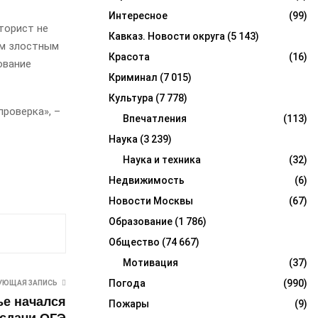
Интересное
(99)
торист не
Кавказ. Новости округа
(5 143)
ом злостным
Красота
(16)
ование
Криминал
(7 015)
Культура
(7 778)
роверка», –
Впечатления
(113)
Наука
(3 239)
Наука и техника
(32)
Недвижимость
(6)
Новости Москвы
(67)
Образование
(1 786)
Общество
(74 667)
Мотивация
(37)
Погода
(990)
УЮЩАЯ ЗАПИСЬ
ье начался
Пожары
(9)