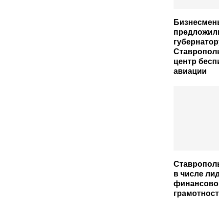
Бизнесмен
предложил
губернатор
Ставрополь
центр бесп
авиации
Ставрополь
в числе ли
финансово
грамотност