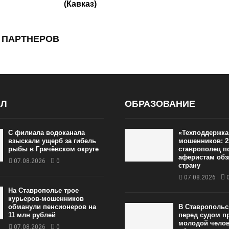
(Кавказ)
 ПАРТНЕРОВ
АЛ
ОБРАЗОВАНИЕ
С филиала водоканала
«Техподдержка
взыскали ущерб за гибель
мошенников: 2
рыбы в Грачёвском округе
ставрополец п
аферистам обз
07.08.2026
0
страну
07.08.2026
На Ставрополье трое
курьеров-мошенников
обманули пенсионеров на
В Ставропольс
11 млн рублей
перед судом п
молодой челов
07.08.2026
0