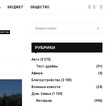
А
БЮДЖЕТ
ОБЩЕСТВО
S
e
зяйство
a
S
r
c
РУБРИКИ
E
h
f
A
Авто
(5 575)
o
r
Тест-драйвы
(91)
R
:
Афиша
(4)
C
Благоустройство
(3 185)
H
Военные новости
(24)
Дом. Семья
(1 159)
Интерьер
(946)