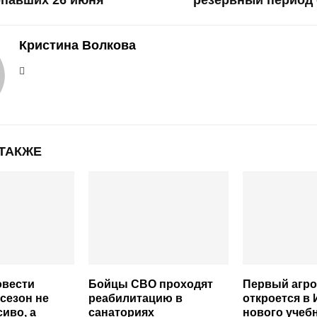
опавших 26 июня
резервный период
Кристина Волкова
 ТАКЖЕ
овести
Бойцы СВО проходят
Первый агро
сезон не
реабилитацию в
откроется в 
сиво, а
санаториях
нового учебн