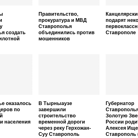
ы
Правительство,
Канцелярски
и
прокуратура и МВД
подарят нек
у
Ставрополья
первоклассн
я создать
объединились против
Ставрополе
илотной
мошенников
е оказалось
В Тырныаузе
Губернатор
деров по
завершили
Ставрополья
й
строительство
Золотую Зве
и населения
временной дороги
России роди
через реку Герхожан-
Алексея Ище
Суу Ставрополь
Ставрополь 