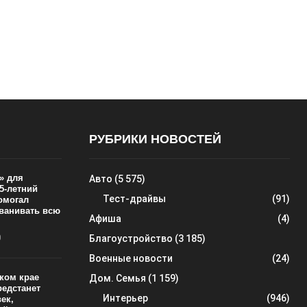
РУБРИКИ НОВОСТЕЙ
» для
Авто
(5 575)
5-летний
Тест-драйвы
(91)
омогал
ванивать всю
Афиша
(4)
0
Благоустройство
(3 185)
Военные новости
(24)
ком крае
Дом. Семья
(1 159)
редстанет
Интерьер
(946)
ек,