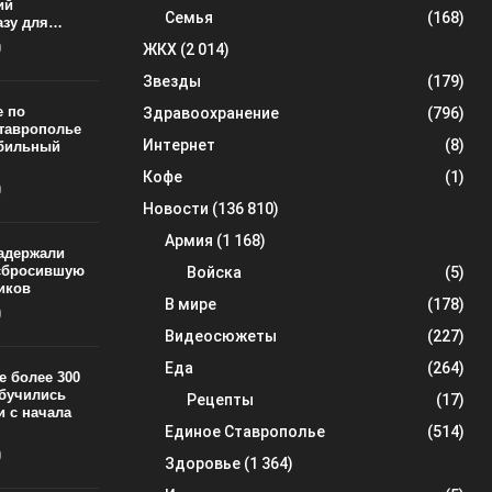
ий
Семья
(168)
азу для…
0
ЖКХ
(2 014)
Звезды
(179)
е по
Здравоохранение
(796)
Ставрополье
Интернет
(8)
обильный
Кофе
(1)
0
Новости
(136 810)
Армия
(1 168)
задержали
 сбросившую
Войска
(5)
тиков
В мире
(178)
0
Видеосюжеты
(227)
Еда
(264)
е более 300
обучились
Рецепты
(17)
 с начала
Единое Ставрополье
(514)
0
Здоровье
(1 364)