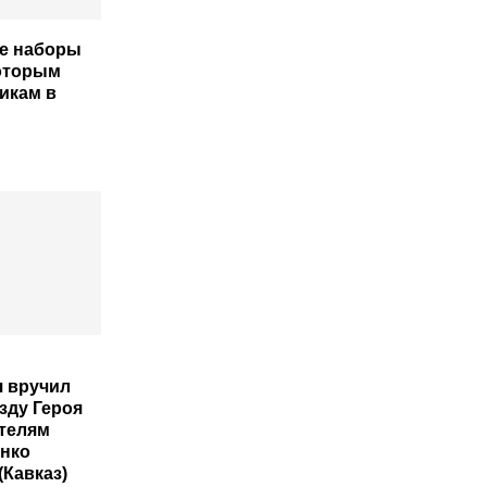
е наборы
оторым
икам в
 вручил
зду Героя
телям
нко
(Кавказ)