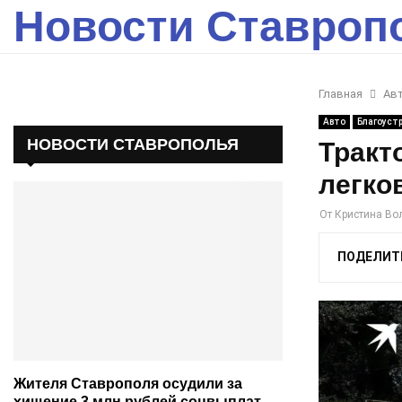
Новости Ставроп
Главная
Ав
Авто
Благоуст
НОВОСТИ СТАВРОПОЛЬЯ
Тракт
легко
От
Кристина Во
ПОДЕЛИТ
Жителя Ставрополя осудили за
хищение 3 млн рублей соцвыплат