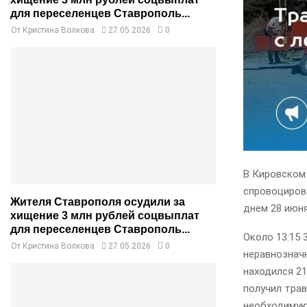
для переселенцев Ставрополь...
От
Кристина Волкова
27.05.2026
0
В Кировском
спровоциров
Жителя Ставрополя осудили за
днем 28 июня
хищение 3 млн рублей соцвыплат
для переселенцев Ставрополь...
Около 13:15 
От
Кристина Волкова
27.05.2026
0
неравнозначн
находился 2
получил тра
необходимую