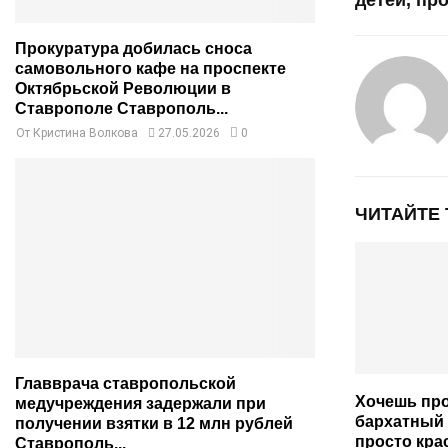
детей, пр
Прокуратура добилась сноса
самовольного кафе на проспекте
Октябрьской Революции в
Ставрополе Ставрополь...
От
Кристина Волкова
27.05.2026
0
ЧИТАЙТЕ
Главврача ставропольской
Хочешь пр
медучреждения задержали при
бархатный 
получении взятки в 12 млн рублей
просто кра
Ставрополь...