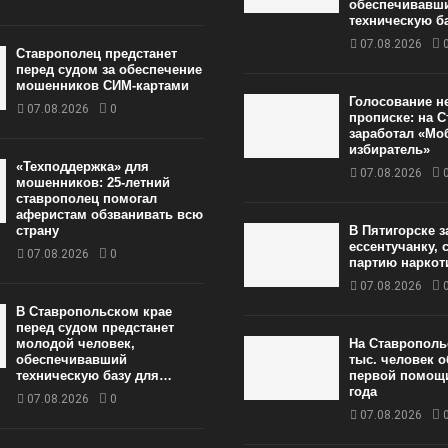
обеспечивавш
техническую б
07.08.2026
Ставрополец предстанет
перед судом за обеспечение
мошенников СИМ-картами
Голосование н
07.08.2026
0
прописке: на 
заработал «М
избиратель»
«Техподдержка» для
07.08.2026
мошенников: 25-летний
ставрополец помогал
аферистам обзванивать всю
страну
В Пятигорске 
ессентучанку,
07.08.2026
0
партию нарко
07.08.2026
В Ставропольском крае
перед судом предстанет
молодой человек,
На Ставрополь
обеспечивавший
тыс. человек 
техническую базу для…
первой помощи
года
07.08.2026
0
07.08.2026