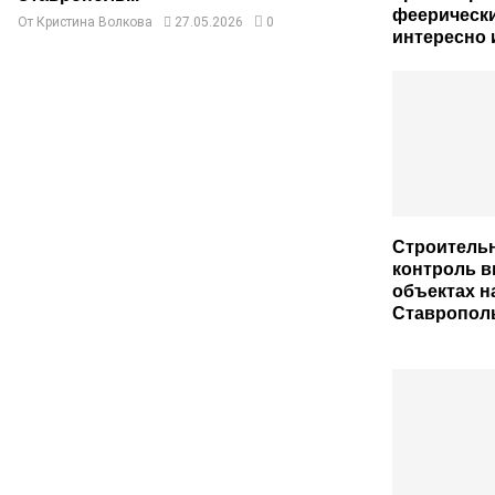
феерически
От
Кристина Волкова
27.05.2026
0
интересно 
Строитель
контроль в
объектах н
Ставропол