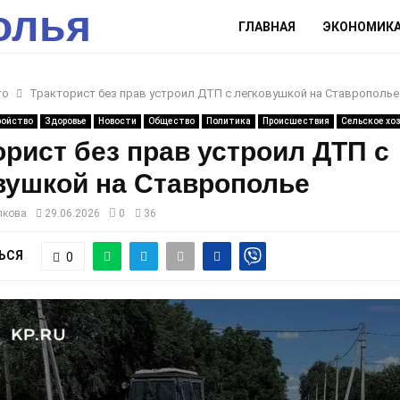
олья
ГЛАВНАЯ
ЭКОНОМИК
то
Тракторист без прав устроил ДТП с легковушкой на Ставрополье
ройство
Здоровье
Новости
Общество
Политика
Происшествия
Сельское хо
орист без прав устроил ДТП с
вушкой на Ставрополье
лкова
29.06.2026
0
36
ЬСЯ
0