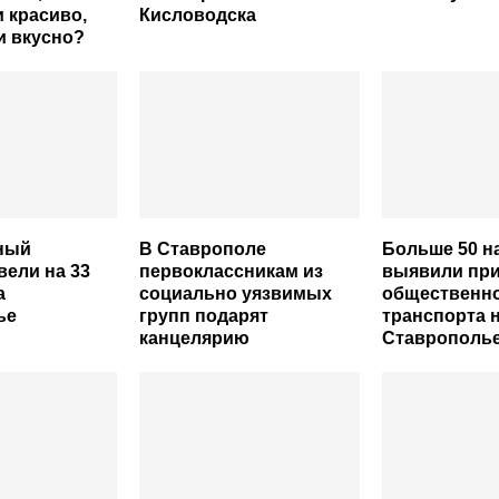
 красиво,
Кисловодска
и вкусно?
ный
В Ставрополе
Больше 50 н
вели на 33
первоклассникам из
выявили при
а
социально уязвимых
общественн
ье
групп подарят
транспорта 
канцелярию
Ставрополь