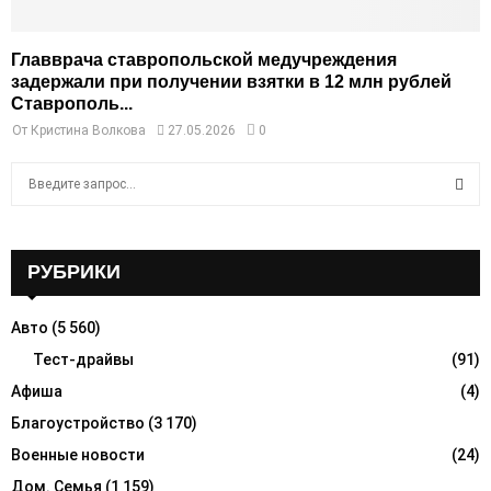
Главврача ставропольской медучреждения
задержали при получении взятки в 12 млн рублей
Ставрополь...
От
Кристина Волкова
27.05.2026
0
S
e
a
S
r
c
РУБРИКИ
E
h
f
A
Авто
(5 560)
o
r
Тест-драйвы
(91)
R
:
Афиша
(4)
C
Благоустройство
(3 170)
H
Военные новости
(24)
Дом. Семья
(1 159)