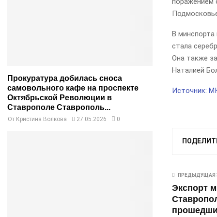
поражением 
Подмосковье
В минспорта
стала серебр
Она также за
Наталией Бо
Прокуратура добилась сноса
самовольного кафе на проспекте
Источник: М
Октябрьской Революции в
Ставрополе Ставрополь...
От
Кристина Волкова
27.05.2026
0
ПОДЕЛИТ
ПРЕДЫДУЩАЯ 
Экспорт м
Ставропо
прошедший