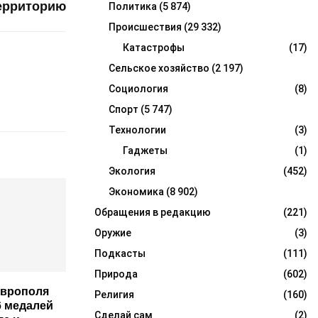
ерриторию
Политика
(5 874)
Происшествия
(29 332)
Катастрофы
(17)
Сельское хозяйство
(2 197)
Социология
(8)
Спорт
(5 747)
Технологии
(3)
Гаджеты
(1)
Экология
(452)
Экономика
(8 902)
Обращения в редакцию
(221)
Оружие
(3)
Подкасты
(111)
Природа
(602)
аврополя
Религия
(160)
6 медалей
Сделай сам
(2)