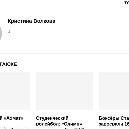
т
Кристина Волкова
 ТАКЖЕ
й «Ахмат»
Студенческий
Боксёры Ст
волейбол: «Олимп»
завоевали 1