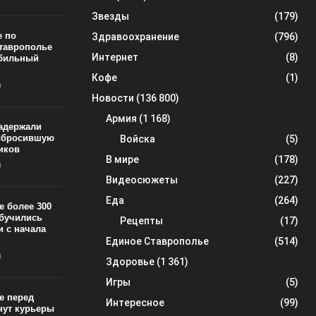
Звезды
(179)
е по
Здравоохранение
(796)
Ставрополье
Интернет
(8)
обильный
Кофе
(1)
0
Новости
(136 800)
Армия
(1 168)
задержали
 сбросившую
Войска
(5)
тиков
В мире
(178)
0
Видеосюжеты
(227)
Еда
(264)
е более 300
обучились
Рецепты
(17)
 с начала
Единое Ставрополье
(514)
0
Здоровье
(1 361)
Игры
(5)
е перед
Интересное
(99)
нут курьеры