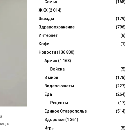
Семья
(168)
ЖКХ
(2 014)
Звезды
(179)
Здравоохранение
(796)
Интернет
(8)
Кофе
(1)
Новости
(136 800)
Армия
(1 168)
Войска
(5)
В мире
(178)
Видеосюжеты
(227)
Еда
(264)
Рецепты
(17)
Единое Ставрополье
(514)
а
Здоровье
(1 361)
лиц с
Игры
(5)