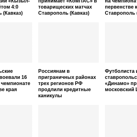
кий «Кызыл-
принимает «КомПАС» в
на чемпиона
ётом 4:0
товарищеских матчах
первенстве 
 (Кавказ)
Ставрополь (Кавказ)
Ставрополь 
ьские
Россиянам в
Футболиста 
воевали 16
приграничных районах
ставропольс
 чемпионате
трех регионов РФ
«Динамо» пр
ве края
продлили кредитные
московский
каникулы