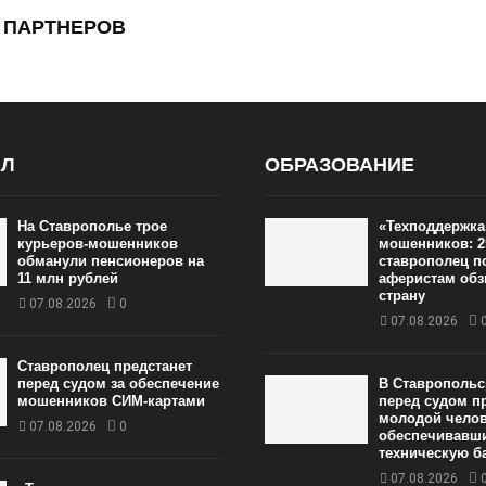
 ПАРТНЕРОВ
АЛ
ОБРАЗОВАНИЕ
На Ставрополье трое
«Техподдержка
курьеров-мошенников
мошенников: 2
обманули пенсионеров на
ставрополец п
11 млн рублей
аферистам обз
страну
07.08.2026
0
07.08.2026
Ставрополец предстанет
перед судом за обеспечение
В Ставропольс
мошенников СИМ-картами
перед судом п
молодой челов
07.08.2026
0
обеспечивавш
техническую б
07.08.2026