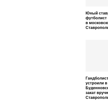
Юный став
футболист
в московс
Ставрополь
Гандболис
устроили в
Буденновск
закат вруч
Ставрополь