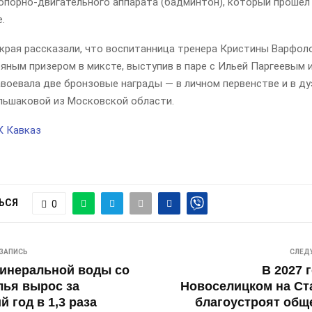
опорно-двигательного аппарата (бадминтон), который прошел
.
 края рассказали, что воспитанница тренера Кристины Варфо
яным призером в миксте, выступив в паре с Ильей Паргеевым и
воевала две бронзовые награды — в личном первенстве и в ду
льшаковой из Московской области.
К Кавказ
ЬСЯ
0
ЗАПИСЬ
СЛЕД
инеральной воды со
В 2027 
лья вырос за
Новоселицком на Ст
 год в 1,3 раза
благоустроят общ