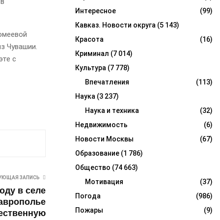
 в
Интересное
(99)
Кавказ. Новости округа
(5 143)
ломеевой
Красота
(16)
з Чувашии.
Криминал
(7 014)
эте с
Культура
(7 778)
Впечатления
(113)
Наука
(3 237)
Наука и техника
(32)
Недвижимость
(6)
Новости Москвы
(67)
Образование
(1 786)
Общество
(74 663)
УЮЩАЯ ЗАПИСЬ
Мотивация
(37)
году в селе
Погода
(986)
аврополье
Пожары
(9)
ественную