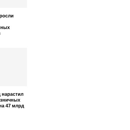
росли
нных
в
ц нарастил
озничных
на 47 млрд