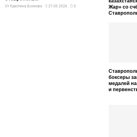
казахстанс
От
Кристина Волкова
27.05.2026
0
Жар» со сч
Ставрополь
Ставропол
боксеры за
медалей на
и первенст