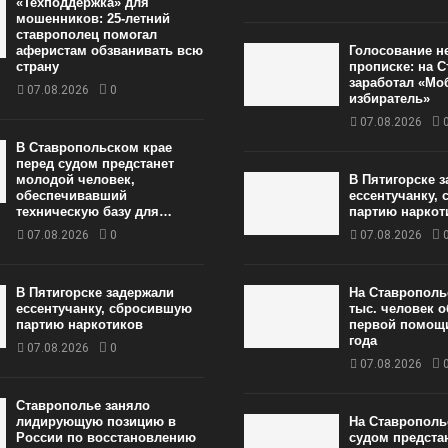
«Техподдержка» для
мошенников: 25-летний
ставрополец помогал
аферистам обзванивать всю
Голосование н
страну
прописке: на 
заработал «М
07.08.2026
0
избиратель»
07.08.2026
В Ставропольском крае
перед судом предстанет
молодой человек,
В Пятигорске 
обеспечивавший
ессентучанку,
техническую базу для…
партию нарко
07.08.2026
0
07.08.2026
В Пятигорске задержали
На Ставрополь
ессентучанку, сбросившую
тыс. человек 
партию наркотиков
первой помощи
года
07.08.2026
0
07.08.2026
Ставрополье заняло
лидирующую позицию в
На Ставрополь
России по восстановлению
судом предста