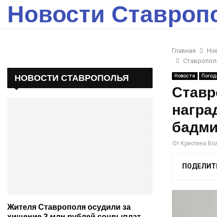
Новости Ставроп
Главная
Но
Ставрополь
НОВОСТИ СТАВРОПОЛЬЯ
Новости
Погод
Ставр
награ
бадми
От
Кристина Во
ПОДЕЛИТ
Жителя Ставрополя осудили за
хищение 3 млн рублей соцвыплат