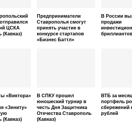
ропольский
Предприниматели
В России вы
 отправился
Ставрополья смогут
продажи
кий ЦСКА
принять участие в
инвестицио
 (Кавказ)
конкурсе стартапов
бриллианто
«Бизнес Баттл»
ты «Виктора»
В СПКУ прошел
ВТБ за меся
юношеский турнир в
портфель р
е «Зениту»
честь Дня Защитника
сбережений 
ную
Отечества Ставрополь
рублей
 (Кавказ)
(Кавказ)