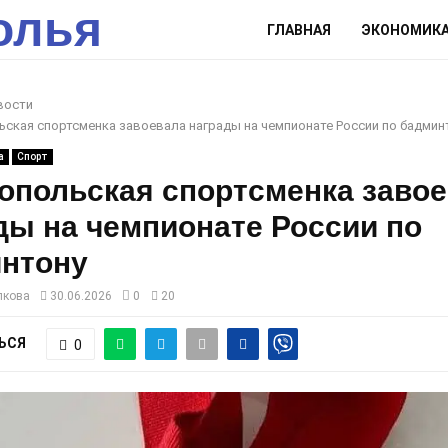
олья
ГЛАВНАЯ
ЭКОНОМИК
вости
ская спортсменка завоевала награды на чемпионате России по бадмин
а
Спорт
опольская спортсменка заво
ды на чемпионате России по
нтону
лкова
30.06.2026
0
20
ЬСЯ
0