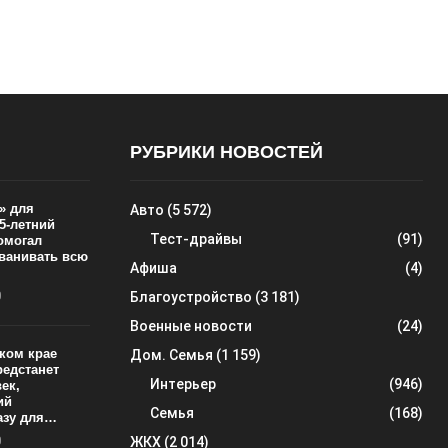
РУБРИКИ НОВОСТЕЙ
» для
Авто
(5 572)
5-летний
Тест-драйвы
(91)
омогал
ванивать всю
Афиша
(4)
0
Благоустройство
(3 181)
Военные новости
(24)
ком крае
Дом. Семья
(1 159)
редстанет
Интерьер
(946)
ек,
ий
Семья
(168)
азу для…
0
ЖКХ
(2 014)