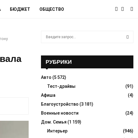
А
БЮДЖЕТ
ОБЩЕСТВО
S
тону
e
a
S
r
евала
c
РУБРИКИ
E
h
f
A
Авто
(5 572)
o
r
Тест-драйвы
(91)
R
:
Афиша
(4)
C
Благоустройство
(3 181)
H
Военные новости
(24)
Дом. Семья
(1 159)
Интерьер
(946)