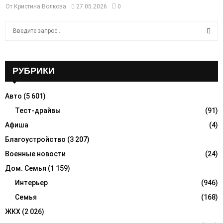
От
Кристина Волкова
27.05.2026
0
S
e
a
S
r
c
РУБРИКИ
E
h
f
A
Авто
(5 601)
o
r
Тест-драйвы
(91)
R
:
Афиша
(4)
C
Благоустройство
(3 207)
H
Военные новости
(24)
Дом. Семья
(1 159)
Интерьер
(946)
Семья
(168)
ЖКХ
(2 026)