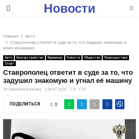
Новости
P
Ставрополья
R
Главная
Авто
I
Ставрополец ответит в суде за то, что задушил знакомую и
угнал её машину
M
Авто
Благоустройство
Криминал
Новости
Общество
Происшествия
Спорт
Ставрополец ответит в суде за то, что
A
задушил знакомую и угнал её машину
От
Кристина Волкова
08.07.2026
0
37
R
ПОДЕЛИТЬСЯ
0
Y
M