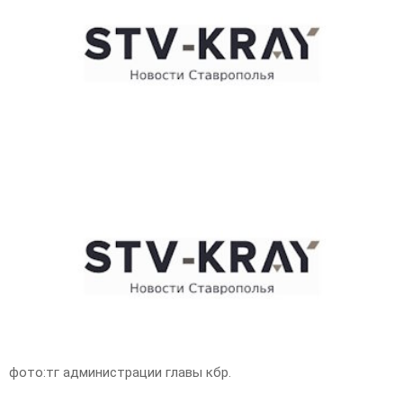
E
N
U
фото:тг администрации главы кбр.