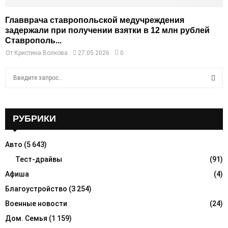
Главврача ставропольской медучреждения
задержали при получении взятки в 12 млн рублей
Ставрополь...
От
Кристина Волкова
27.05.2026
0
S
e
a
S
r
c
РУБРИКИ
E
h
f
A
Авто
(5 643)
o
r
Тест-драйвы
(91)
R
:
Афиша
(4)
C
Благоустройство
(3 254)
H
Военные новости
(24)
Дом. Семья
(1 159)