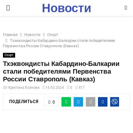
Новости
P
Ставрополья
R
Главная
Новости
Спорт
I
Тхэквондисты Кабардино-Балкарии стали победителями
Первенства России Ставрополь (Кавказ)
M
Спорт
Тхэквондисты Кабардино-Балкарии
стали победителями Первенства
A
России Ставрополь (Кавказ)
R
От
Кристина Волкова
16.03.2024
0
417
ПОДЕЛИТЬСЯ
0
Y
M