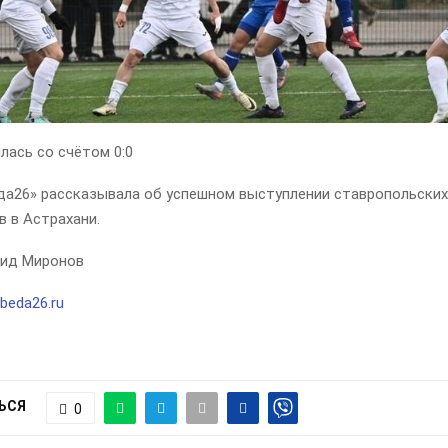
лась со счётом 0:0
да26» рассказывала об успешном выступлении ставропольских
 в Астрахани.
ид Миронов
beda26.ru
ЬСЯ
0