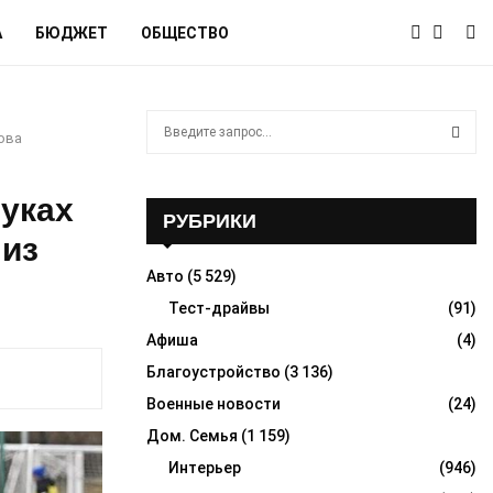
А
БЮДЖЕТ
ОБЩЕСТВО
S
ова
e
a
S
r
уках
c
РУБРИКИ
E
h
 из
f
A
Авто
(5 529)
o
r
Тест-драйвы
(91)
R
:
Афиша
(4)
C
Благоустройство
(3 136)
H
Военные новости
(24)
Дом. Семья
(1 159)
Интерьер
(946)