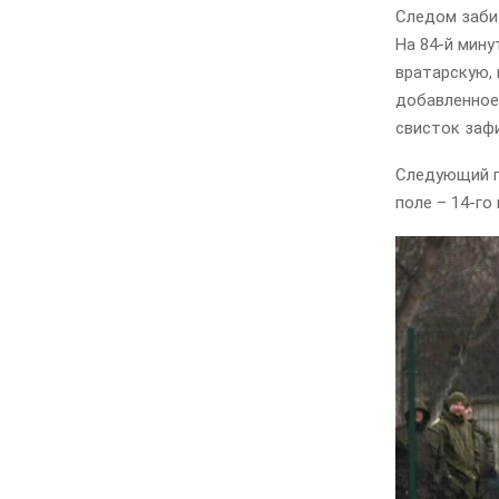
Следом забит
На 84-й мину
вратарскую, 
добавленное
свисток зафи
Следующий п
поле – 14-го