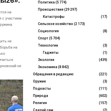
ды26».
Политика
(5 774)
Происшествия
(29 297)
тся на
Катастрофы
(17)
я с участием
Сельское хозяйство
(2 173)
дружина
Социология
(8)
Спорт
(5 704)
дить не
Технологии
(3)
борьба на
Гаджеты
(1)
ько
ичиться
Экология
(439)
ерновский не
Экономика
(8 842)
Обращения в редакцию
(221)
Оружие
(3)
Подкасты
(111)
Природа
(602)
Религия
(157)
Сделай сам
(2)