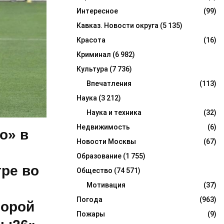
Интересное
(99)
Кавказ. Новости округа
(5 135)
Красота
(16)
Криминал
(6 982)
Культура
(7 736)
Впечатления
(113)
Наука
(3 212)
Наука и техника
(32)
Недвижимость
(6)
о» в
Новости Москвы
(67)
Образование
(1 755)
ре во
Общество
(74 571)
Мотивация
(37)
Погода
(963)
торой
Пожары
(9)