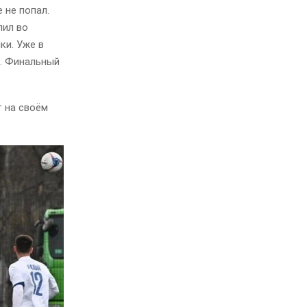
 не попал.
лил во
ки. Уже в
т. Финальный
 на своём