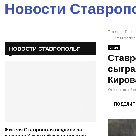
Новости Ставроп
Главная
Но
Ставрополь
НОВОСТИ СТАВРОПОЛЬЯ
Спорт
Ставр
сыгра
Киров
От
Кристина Во
ПОДЕЛИТ
Жителя Ставрополя осудили за
хищение 3 млн рублей соцвыплат