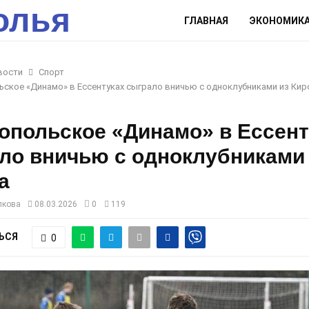
олья
ГЛАВНАЯ
ЭКОНОМИК
вости
Спорт
ское «Динамо» в Ессентуках сыграло вничью с одноклубниками из Кир
опольское «Динамо» в Ессент
ло вничью с одноклубниками
а
лкова
08.03.2026
0
119
ЬСЯ
0