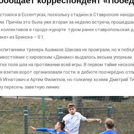
сообщает корреспондент «Побе
тоялся в Ессентуках, поскольку стадион в Ставрополе находи
ии. Причём это была уже вторая за неделю встреча, прошедша
 коллективов в городе-курорте: туром ранее ставропольская 
зке» из Брянска – 0:1.
оспитанники тренера Ашамаза Шакова не проиграли, но и побе
тивостояние с кировским «Динамо» выдалось весьма упорным: 
ке поля шла на протяжении всей игры. В первом тайме нескол
я взятия ворот организовали гости: в дебюте поочерёдно отл
й Игнатович и Артём Филиппов, но голкипер хозяев Дмитрий Т
у пересечь заветную линию.