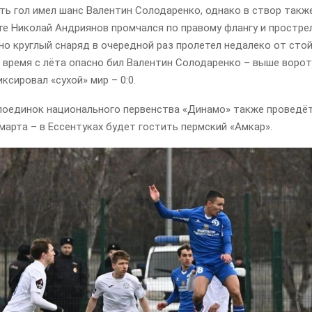
ь гол имел шанс Валентин Солодаренко, однако в створ также
те Николай Андриянов промчался по правому флангу и простре
но круглый снаряд в очередной раз пролетел недалеко от стой
 время с лёта опасно бил Валентин Солодаренко – выше воро
ксировал «сухой» мир – 0:0.
оединок национального первенства «Динамо» также проведёт
 марта – в Ессентуках будет гостить пермский «Амкар».