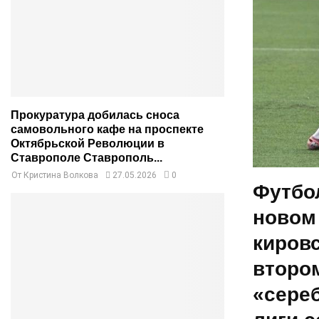
Прокуратура добилась сноса
самовольного кафе на проспекте
Октябрьской Революции в
Ставрополе Ставрополь...
От
Кристина Волкова
27.05.2026
0
Футбо
новом 
киров
втором
«сере