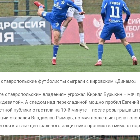
х ставропольские футболисты сыграли с кировским «Динамо»
те ставропольским владениям угрожал Кирилл Бурыкин – мяч 
 «девятой». А следом над перекладиной мощно пробил Евгений
тной публики ответили на 19-й минуте – после розыгрыша шт
ции оказался Владислав Рымарь, но мяч после выстрела голо
гося к атаке центрального защитника просвистел мимо створ