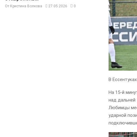
От
Кристина Волкова
27.05.2026
0
В Ессентука
На 15-й мину
над дальней
Любимцы мес
ударной пози
подключивше