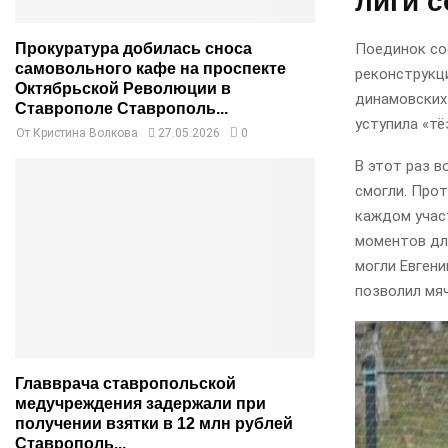
лиги 
Поединок сос
Прокуратура добилась сноса
самовольного кафе на проспекте
реконструкц
Октябрьской Революции в
динамовских
Ставрополе Ставрополь...
уступила «тё
От
Кристина Волкова
27.05.2026
0
В этот раз в
смогли. Про
каждом участ
моментов дл
могли Евгени
позволил мяч
Главврача ставропольской
медучреждения задержали при
получении взятки в 12 млн рублей
Ставрополь...