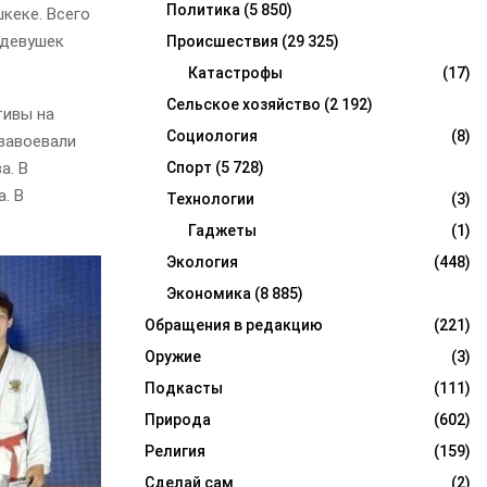
Политика
(5 850)
кеке. Всего
 девушек
Происшествия
(29 325)
Катастрофы
(17)
Сельское хозяйство
(2 192)
тивы на
Социология
(8)
завоевали
а. В
Спорт
(5 728)
. В
Технологии
(3)
Гаджеты
(1)
Экология
(448)
Экономика
(8 885)
Обращения в редакцию
(221)
Оружие
(3)
Подкасты
(111)
Природа
(602)
Религия
(159)
Сделай сам
(2)