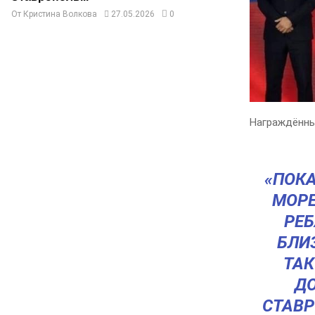
От
Кристина Волкова
27.05.2026
0
Награждённы
«ПОКА
МОРЕ
РЕБ
БЛИЗ
ТАК
ДО
СТАВР