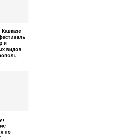
 Кавказе
фестиваль
р и
ых видов
рополь
ут
ие
я по