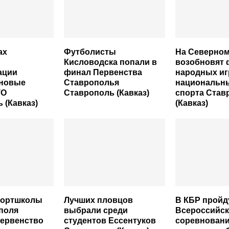
ах
Футболисты
На Северном
и
Кисловодска попали в
возобновят 
ации
финал Первенства
народных иг
 новые
Ставрополья
национальн
ТО
Ставрополь (Кавказ)
спорта Став
 (Кавказ)
(Кавказ)
портшколы
Лучших пловцов
В КБР пройд
поля
выбрали среди
Всероссийск
первенство
студентов Ессентуков
соревновани