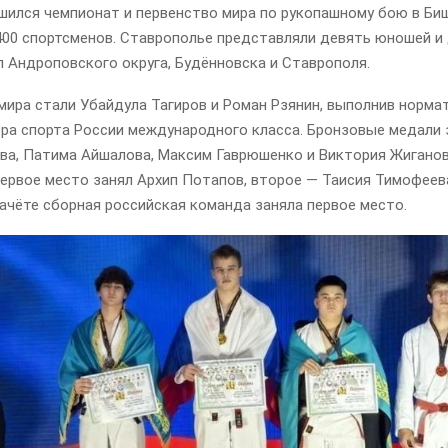
шился чемпионат и первенство мира по рукопашному бою в Биш
400 спортсменов. Ставрополье представляли девять юношей и
 Андроповского округа, Будённовска и Ставрополя.
мира стали Убайдула Тагиров и Роман Рзянин, выполнив норма
ера спорта России международного класса. Бронзовые медали 
ва, Патима Айшалова, Максим Гаврюшенко и Виктория Жиганов
ервое место занял Архип Потапов, второе — Таисия Тимофеева
ачёте сборная российская команда заняла первое место.