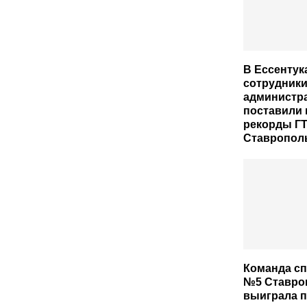
В Ессентук
сотрудник
администр
поставили
рекорды Г
Ставрополь
Команда с
№5 Ставро
выиграла 