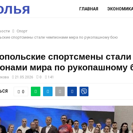
олья
ГЛАВНАЯ
ЭКОНОМИК
вости
Спорт
ьские спортсмены стали чемпионами мира по рукопашному бою
опольские спортсмены стали
онами мира по рукопашному
лкова
21.05.2026
0
141
ЬСЯ
0