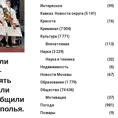
Интересное
(99)
Кавказ. Новости округа
(5 141)
Красота
(16)
Криминал
(7 004)
Культура
(7 771)
Впечатления
(113)
Наука
(3 229)
Наука и техника
(32)
али
Недвижимость
(6)
—
Новости Москвы
(67)
ять
Образование
(1 779)
али
Общество
(74 636)
общили
Мотивация
(37)
Погода
(981)
полья.
Пожары
(9)