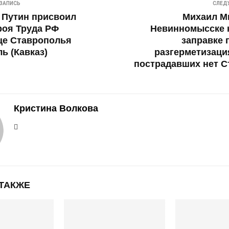
ЗАПИСЬ
СЛЕД
 Путин присвоил
Михаил М
роя Труда РФ
Невинномысске 
це Ставрополья
заправке 
ь (Кавказ)
разгерметизаци
пострадавших нет С
Кристина Волкова
 ТАКЖЕ