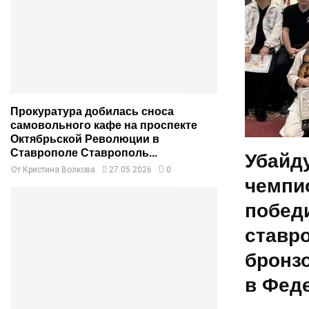
Прокуратура добилась сноса
самовольного кафе на проспекте
Октябрьской Революции в
Ставрополе Ставрополь...
Убайду
От
Кристина Волкова
27.05.2026
0
чемпи
побед
ставр
бронз
в Фед