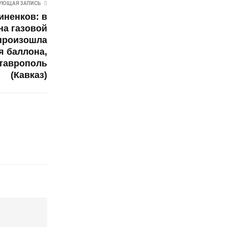
УЮЩАЯ ЗАПИСЬ
иненков: в
на газовой
произошла
я баллона,
таврополь
(Кавказ)