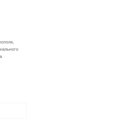
рополе,
онального
а.