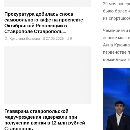
20 мая завер
было более 
Прокуратура добилась сноса
из спортшкол
самовольного кафе на проспекте
Октябрьской Революции в
Чемпионами 
Ставрополе Ставрополь...
звание маст
От
Кристина Волкова
27.05.2026
0
Анна Крючко
первенстве п
командном з
Главврача ставропольской
медучреждения задержали при
получении взятки в 12 млн рублей
Ставрополь...