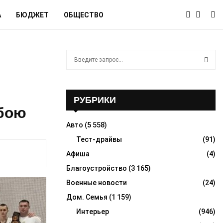
А
БЮДЖЕТ
ОБЩЕСТВО
S
e
a
S
r
c
РУБРИКИ
E
h
 бою
f
A
Авто
(5 558)
o
r
Тест-драйвы
(91)
R
:
Афиша
(4)
C
Благоустройство
(3 165)
H
Военные новости
(24)
Дом. Семья
(1 159)
Интерьер
(946)