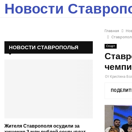
Новости Ставроп
Главная
Но
Ставропол
НОВОСТИ СТАВРОПОЛЬЯ
Спорт
Ставр
чемпи
От
Кристина Во
ПОДЕЛИТ
Жителя Ставрополя осудили за
хищение 3 млн рублей соцвыплат