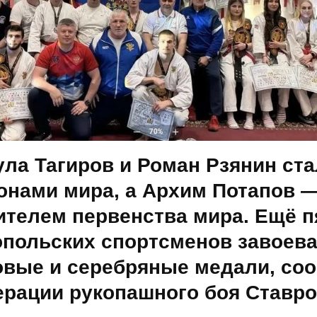
ла Тагиров и Роман Рзянин ст
онами мира, а Архим Потапов 
ителем первенства мира. Ещё п
опольских спортсменов завоев
овые и серебряные медали, со
ерации рукопашного боя Ставро