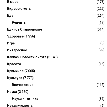
В мире
(178)
Видеосюжеты
(227)
Еда
(264)
Рецепты
(17)
Единое Ставрополье
(514)
Здоровье
(1 356)
Игры
(5)
Интересное
(99)
Кавказ. Новости округа
(5 141)
Красота
(16)
Криминал
(7 005)
Культура
(7 773)
Впечатления
(113)
Наука
(3 230)
Наука и техника
(32)
Недвижимость
(6)