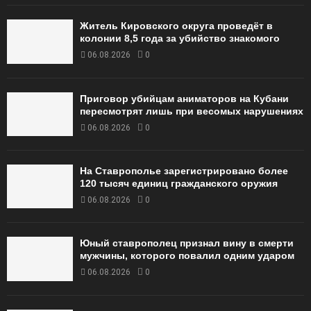
Житель Кировского округа проведёт в
колонии 8,5 года за убийство знакомого
06.08.2026
0
Приговор убийцам аниматоров на Кубани
пересмотрят лишь при весомых нарушениях
06.08.2026
0
На Ставрополье зарегистрировано более
120 тысяч единиц гражданского оружия
06.08.2026
0
Юный ставрополец признал вину в смерти
мужчины, которого повалил одним ударом
06.08.2026
0