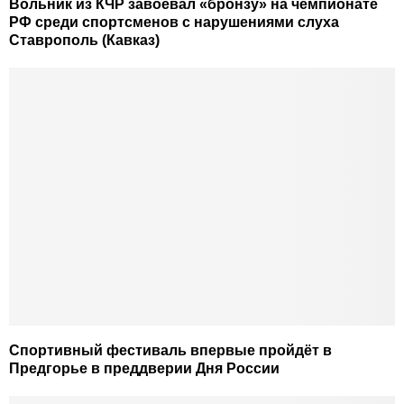
Вольник из КЧР завоевал «бронзу» на чемпионате
РФ среди спортсменов с нарушениями слуха
Ставрополь (Кавказ)
Спортивный фестиваль впервые пройдёт в
Предгорье в преддверии Дня России