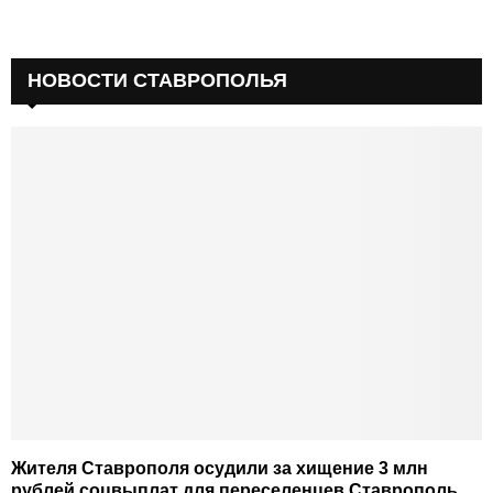
НОВОСТИ СТАВРОПОЛЬЯ
Жителя Ставрополя осудили за хищение 3 млн
рублей соцвыплат для переселенцев Ставрополь...