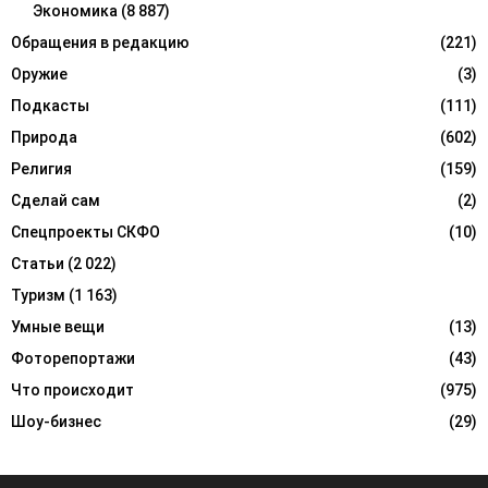
Экономика
(8 887)
Обращения в редакцию
(221)
Оружие
(3)
Подкасты
(111)
Природа
(602)
Религия
(159)
Сделай сам
(2)
Спецпроекты СКФО
(10)
Статьи
(2 022)
Туризм
(1 163)
Умные вещи
(13)
Фоторепортажи
(43)
Что происходит
(975)
Шоу-бизнес
(29)