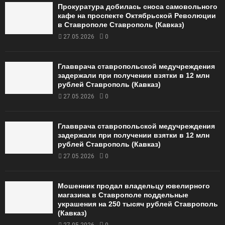
Прокуратура добилась сноса самовольного
кафе на проспекте Октябрьской Революции
в Ставрополе Ставрополь (Кавказ)
27.05.2026
0
Главврача ставропольской медучреждения
задержали при получении взятки в 12 млн
рублей Ставрополь (Кавказ)
27.05.2026
0
Главврача ставропольской медучреждения
задержали при получении взятки в 12 млн
рублей Ставрополь (Кавказ)
27.05.2026
0
Мошенник продал владельцу ювелирного
магазина в Ставрополе поддельные
украшения на 250 тысяч рублей Ставрополь
(Кавказ)