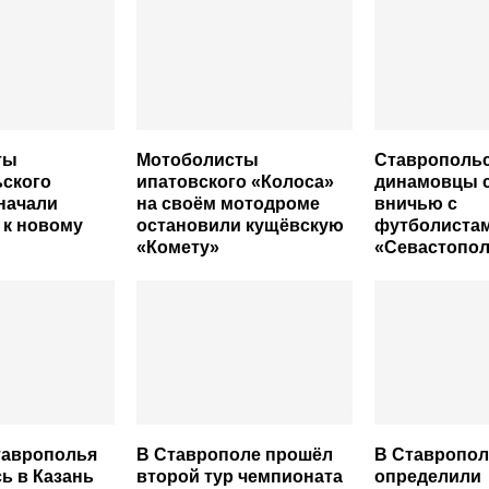
ты
Мотоболисты
Ставрополь
ьского
ипатовского «Колоса»
динамовцы 
начали
на своём мотодроме
вничью с
 к новому
остановили кущёвскую
футболиста
«Комету»
«Севастопол
таврополья
В Ставрополе прошёл
В Ставропол
ь в Казань
второй тур чемпионата
определили