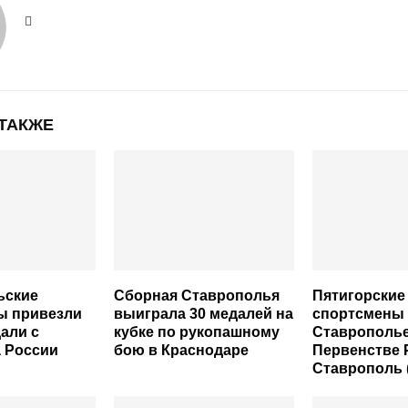
 ТАКЖЕ
ьские
Сборная Ставрополья
Пятигорские
ы привезли
выиграла 30 медалей на
спортсмены 
али с
кубке по рукопашному
Ставрополье
 России
бою в Краснодаре
Первенстве 
Ставрополь 