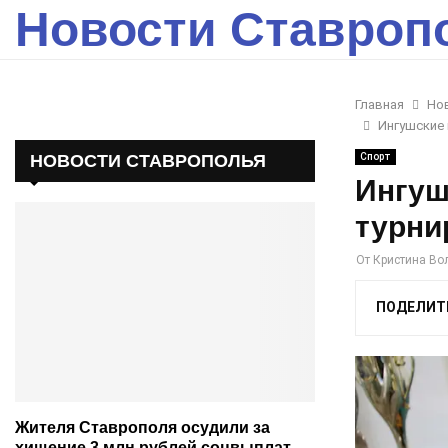
Новости Ставроп
Главная
Но
Ингушские 
НОВОСТИ СТАВРОПОЛЬЯ
Спорт
Ингуш
турни
От
Кристина Во
ПОДЕЛИТ
Жителя Ставрополя осудили за
хищение 3 млн рублей соцвыплат