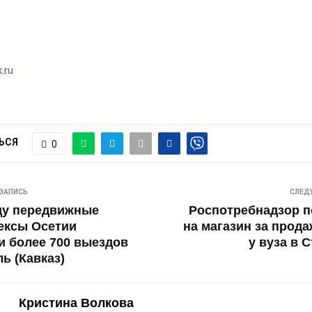
.ru
ЬСЯ
0
ЗАПИСЬ
СЛЕД
ду передвижные
Роспотребнадзор п
ексы Осетии
на магазин за прода
 более 700 выездов
у вуза в 
ь (Кавказ)
Кристина Волкова