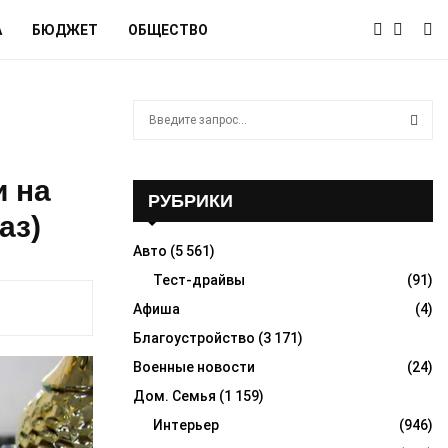
А
БЮДЖЕТ
ОБЩЕСТВО
S
e
a
S
r
и на
c
РУБРИКИ
E
h
аз)
f
A
Авто
(5 561)
o
r
Тест-драйвы
(91)
R
:
Афиша
(4)
C
Благоустройство
(3 171)
H
Военные новости
(24)
Дом. Семья
(1 159)
Интерьер
(946)