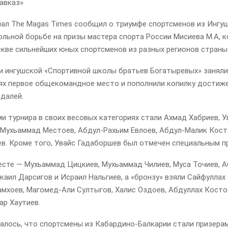
авказ»
нал The Magas Times сообщил о триумфе спортсменов из Ингу
ольной борьбе на призы мастера спорта России Мисиева М.А, 
скве сильнейших юных спортсменов из разных регионов страны
и ингушской «Спортивной школы братьев Богатыревых» заняли
ях первое общекомандное место и пополнили копилку достиж
далей.
 турнира в своих весовых категориях стали Ахмад Хабриев, У
 Мухьаммад Местоев, Абдул-Рахьим Евлоев, Абдул-Малик Кост
ев. Кроме того, Увайс Гадаборшев был отмечен специальным п
есте — Мухьаммад Цицкиев, Мухьаммад Чилиев, Муса Точиев, 
каил Дарсигов и Исраил Нальгиев, а «бронзу» взяли Сайфуллах
амхоев, Магомед-Али Султыгов, Халис Оздоев, Абдуллах Косто
ар Хаутиев.
алось, что спортсмены из Кабардино-Балкарии стали призерам