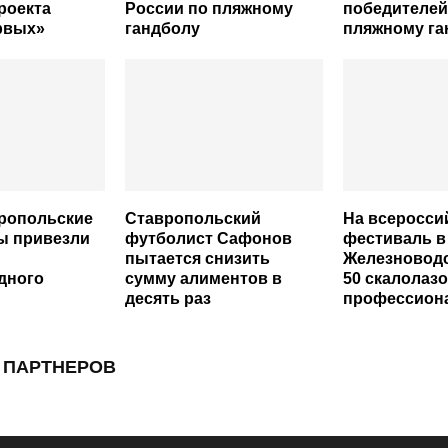
роекта
России по пляжному
победителей
рвых»
гандболу
пляжному га
ропольские
Ставропольский
На всеросси
ы привезли
футболист Сафонов
фестиваль в
пытается снизить
Железноводс
дного
сумму алиментов в
50 скалолазо
десять раз
профессион
 ПАРТНЕРОВ