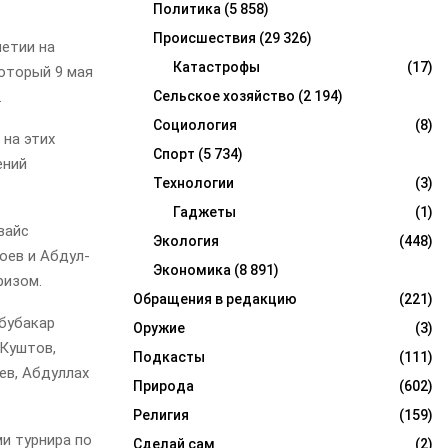
Политика
(5 858)
Происшествия
(29 326)
шетии на
Катастрофы
(17)
который 9 мая
.
Сельское хозяйство
(2 194)
Социология
(8)
 на этих
Спорт
(5 734)
ений
Технологии
(3)
Гаджеты
(1)
вайс
Экология
(448)
оев и Абдул-
Экономика
(8 891)
ризом.
Обращения в редакцию
(221)
Абубакар
Оружие
(3)
 Куштов,
Подкасты
(111)
ев, Абдуллах
Природа
(602)
Религия
(159)
и турнира по
Сделай сам
(2)