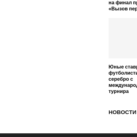
на финал п
«Вызов пе
Юные став
футболист
серебро с
междунаро
турнира
НОВОСТИ