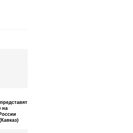
представят
 на
России
(Кавказ)