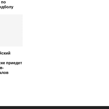
 по
ндболу
йский
ке приедет
в-
алов