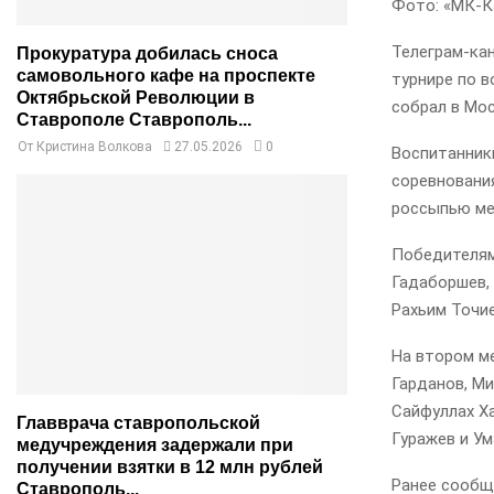
Фото: «МК-К
Телеграм-ка
Прокуратура добилась сноса
самовольного кафе на проспекте
турнире по в
Октябрьской Революции в
собрал в Мо
Ставрополе Ставрополь...
От
Кристина Волкова
27.05.2026
0
Воспитанник
соревновани
россыпью ме
Победителями
Гадаборшев,
Рахьим Точи
На втором м
Гарданов, Ми
Сайфуллах Х
Главврача ставропольской
Гуражев и Ум
медучреждения задержали при
получении взятки в 12 млн рублей
Ранее сообщ
Ставрополь...