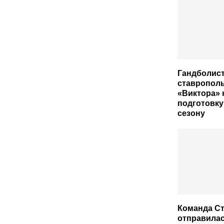
Гандболис
ставропол
«Виктора» 
подготовку
сезону
Команда С
отправилас