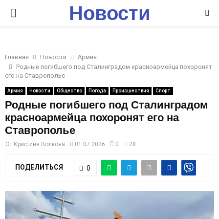
Новости
P
Ставрополья
R
Главная
Новости
Армия
I
Родные погибшего под Сталинградом красноармейца похоронят
его на Ставрополье
M
Армия
Новости
Общество
Погода
Происшествия
Спорт
Родные погибшего под Сталинградом
красноармейца похоронят его на
A
Ставрополье
R
От
Кристина Волкова
01.07.2026
0
28
ПОДЕЛИТЬСЯ
0
Y
M