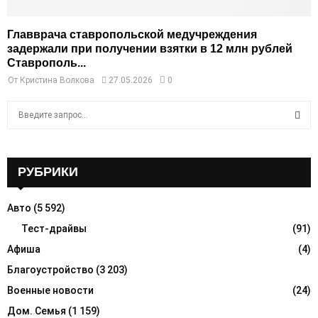
Главврача ставропольской медучреждения
задержали при получении взятки в 12 млн рублей
Ставрополь...
От
Кристина Волкова
27.05.2026
0
S
e
a
S
r
c
РУБРИКИ
E
h
f
A
Авто
(5 592)
o
r
Тест-драйвы
(91)
R
:
Афиша
(4)
C
Благоустройство
(3 203)
H
Военные новости
(24)
Дом. Семья
(1 159)