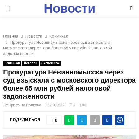
Новости
P
Ставрополья
R
Главная
Новости
Криминал
I
Прокуратура Невинномысска через суд взыскала с
московского директора более 65 млн рублей налоговой
задолженности
M
Криминал
Новости
Экономика
Прокуратура Невинномысска через
A
суд взыскала с московского директора
более 65 млн рублей налоговой
R
задолженности
От
Кристина Волкова
07.07.2026
0
33
Y
ПОДЕЛИТЬСЯ
0
M