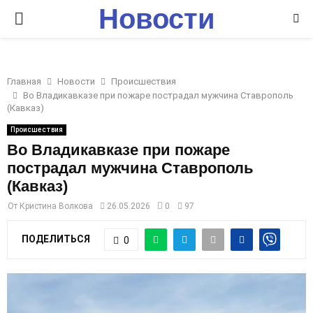
Новости
P
Ставрополья
R
Главная
Новости
Происшествия
I
Во Владикавказе при пожаре пострадал мужчина Ставрополь
(Кавказ)
M
Происшествия
Во Владикавказе при пожаре
пострадал мужчина Ставрополь
A
(Кавказ)
R
От
Кристина Волкова
26.05.2026
0
97
ПОДЕЛИТЬСЯ
0
Y
M