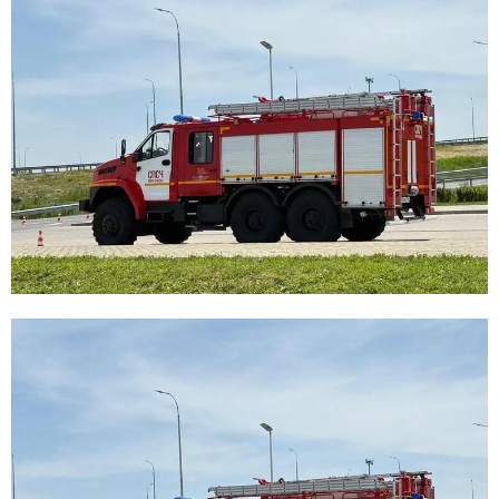
E
N
U