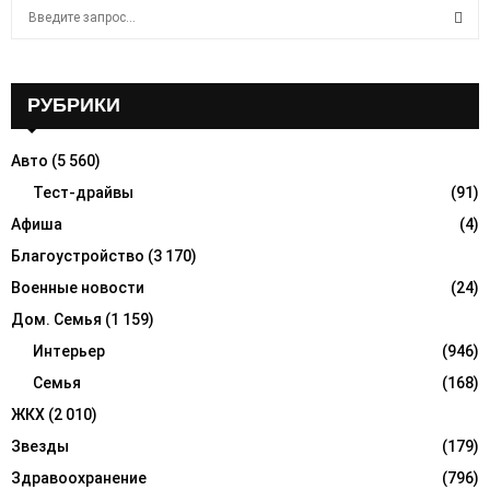
S
e
a
S
r
c
РУБРИКИ
E
h
f
A
Авто
(5 560)
o
r
Тест-драйвы
(91)
R
:
Афиша
(4)
C
Благоустройство
(3 170)
H
Военные новости
(24)
Дом. Семья
(1 159)
Интерьер
(946)
Семья
(168)
ЖКХ
(2 010)
Звезды
(179)
Здравоохранение
(796)