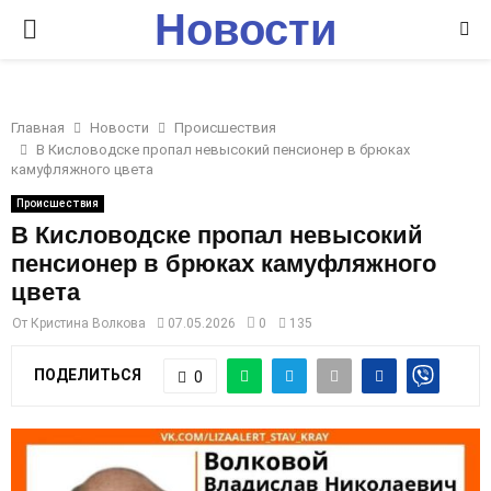
Новости
P
Ставрополья
R
Главная
Новости
Происшествия
I
В Кисловодске пропал невысокий пенсионер в брюках
камуфляжного цвета
M
Происшествия
В Кисловодске пропал невысокий
пенсионер в брюках камуфляжного
A
цвета
R
От
Кристина Волкова
07.05.2026
0
135
ПОДЕЛИТЬСЯ
0
Y
M