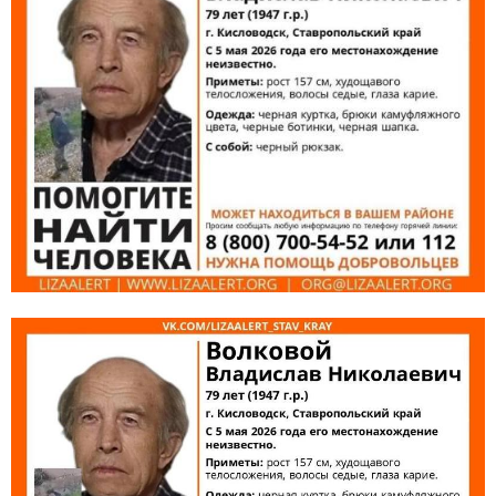
E
N
U