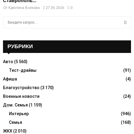
Ставрополь...
От
Кристина Волкова
27.05.2026
0
S
e
a
S
r
c
РУБРИКИ
E
h
f
A
Авто
(5 560)
o
r
Тест-драйвы
(91)
R
:
Афиша
(4)
C
Благоустройство
(3 170)
H
Военные новости
(24)
Дом. Семья
(1 159)
Интерьер
(946)
Семья
(168)
ЖКХ
(2 010)