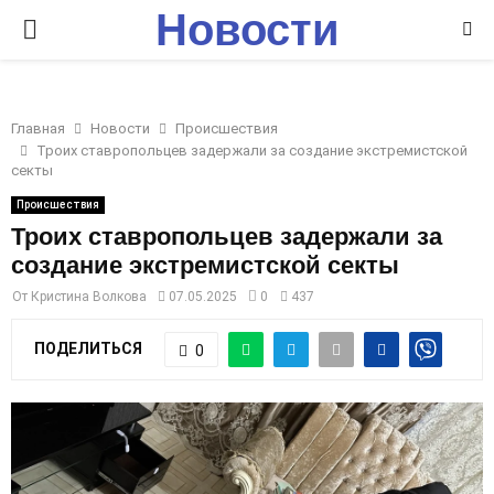
Новости
P
Ставрополья
R
Главная
Новости
Происшествия
I
Троих ставропольцев задержали за создание экстремистской
секты
M
Происшествия
Троих ставропольцев задержали за
создание экстремистской секты
A
От
Кристина Волкова
07.05.2025
0
437
R
ПОДЕЛИТЬСЯ
0
Y
M