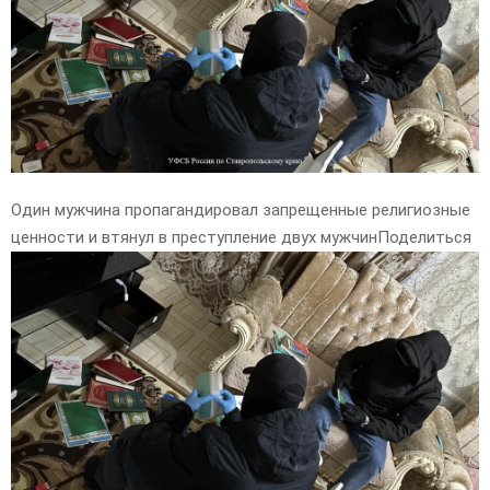
E
N
U
Один мужчина пропагандировал запрещенные религиозные
ценности и втянул в преступление двух мужчинПоделиться