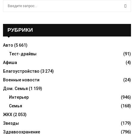
S
e
a
S
r
c
РУБРИКИ
E
h
f
A
Авто
(5 661)
o
r
Тест-драйвы
(91)
R
:
Афиша
(4)
C
Благоустройство
(3 274)
H
Военные новости
(24)
Дом. Семья
(1 159)
Интерьер
(946)
Семья
(168)
ЖКХ
(2 053)
Звезды
(179)
Здравоохранение
(796)