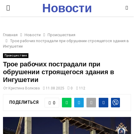
Новости
P
Ставрополья
R
Главная
Новости
Происшествия
I
Трое рабочих пострадали при обрушении строящегося здания в
Ингушетии
M
Происшествия
Трое рабочих пострадали при
обрушении строящегося здания в
A
Ингушетии
R
От
Кристина Волкова
11.08.2025
0
112
ПОДЕЛИТЬСЯ
0
Y
M