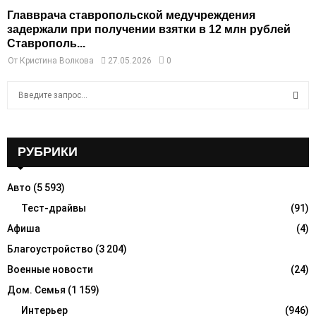
Главврача ставропольской медучреждения
задержали при получении взятки в 12 млн рублей
Ставрополь...
От
Кристина Волкова
27.05.2026
0
S
e
a
S
r
c
РУБРИКИ
E
h
f
A
Авто
(5 593)
o
r
Тест-драйвы
(91)
R
:
Афиша
(4)
C
Благоустройство
(3 204)
H
Военные новости
(24)
Дом. Семья
(1 159)
Интерьер
(946)