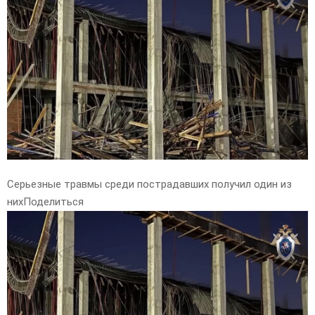
E
N
U
Серьезные травмы среди пострадавших получил один из
нихПоделиться