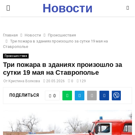
Новости
P
Ставрополья
R
Главная
Новости
Происшествия
I
Три пожара в зданиях произошло за сутки 19 мая на
Ставрополье
M
Происшествия
Три пожара в зданиях произошло за
сутки 19 мая на Ставрополье
A
От
Кристина Волкова
20.05.2026
0
129
R
ПОДЕЛИТЬСЯ
0
Y
M