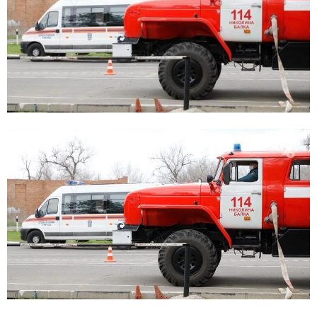
E
N
U