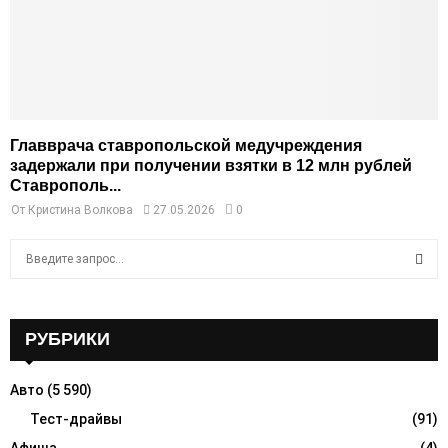
Главврача ставропольской медучреждения
задержали при получении взятки в 12 млн рублей
Ставрополь...
От
Кристина Волкова
27.05.2026
0
S
e
a
S
r
c
РУБРИКИ
E
h
f
A
Авто
(5 590)
o
r
Тест-драйвы
(91)
R
: