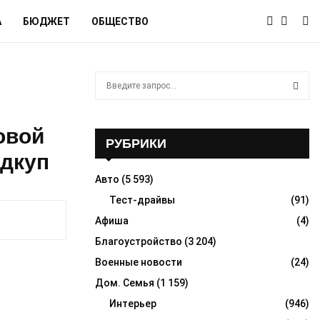
А
БЮДЖЕТ
ОБЩЕСТВО
S
e
a
S
r
овой
c
РУБРИКИ
E
h
одкуп
f
A
Авто
(5 593)
o
r
Тест-драйвы
(91)
R
:
Афиша
(4)
C
Благоустройство
(3 204)
H
Военные новости
(24)
Дом. Семья
(1 159)
Интерьер
(946)