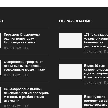
АЛ
ОБРАЗОВАНИЕ
Прокурор Ставрополья
172 тыс. став
оценил подготовку
узнали о хрон
Кисловодска к зиме
болезнях на
диспансеризац
07.08.2026
0
07.08.2026
Ставрополец предстанет
перед судом за помощь
Более 16 тыс.
телефонным мошенникам
ставропольцев
года осмотрел
07.08.2026
0
Шпаковского о
07.08.2026
На Ставрополье пьяный
пенсионер решил проверить
меткость и разбил стекло
Ессентукские
иномарки
автоинспектор
предотвратить
07.08.2026
0