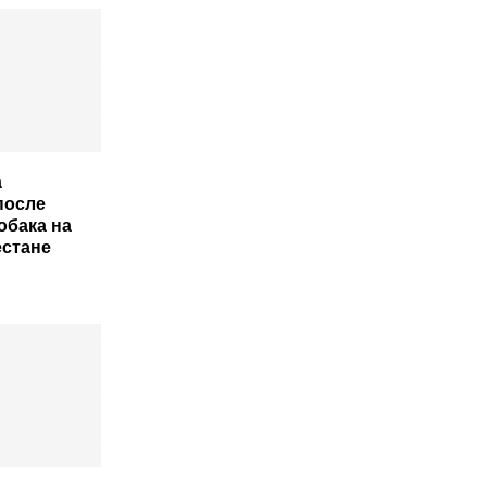
а
после
обака на
естане