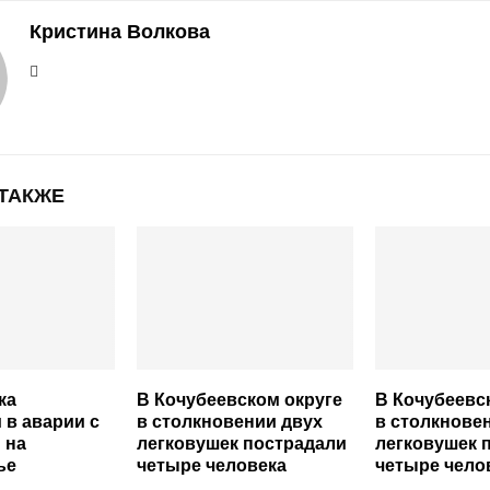
Кристина Волкова
 ТАКЖЕ
ка
В Кочубеевском округе
В Кочубеевс
 в аварии с
в столкновении двух
в столкнове
 на
легковушек пострадали
легковушек 
ье
четыре человека
четыре чело