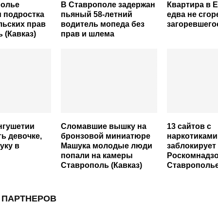
полье
В Ставрополе задержан
Квартира в 
 подростка
пьяный 58-летний
едва не сгор
льских прав
водитель мопеда без
загоревшего
 (Кавказ)
прав и шлема
нгушетии
Сломавшие вышку на
13 сайтов с
ть девочке,
бронзовой миниатюре
наркотиками
уку в
Машука молодые люди
заблокирует
попали на камеры
Роскомнадзо
Ставрополь (Кавказ)
Ставрополь
 ПАРТНЕРОВ