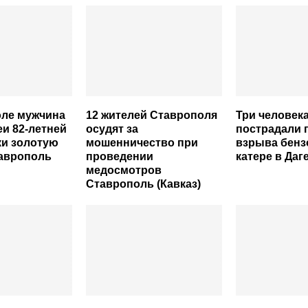
оле мужчина
12 жителей Ставрополя
Три человек
еи 82-летней
осудят за
пострадали 
ки золотую
мошенничество при
взрыва бенз
таврополь
проведении
катере в Даг
медосмотров
Ставрополь (Кавказ)