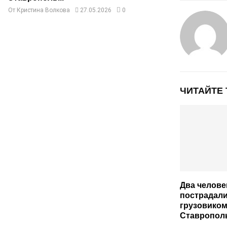
От
Кристина Волкова
27.05.2026
0
ЧИТАЙТЕ
Два челове
пострадали
грузовиком
Ставропол