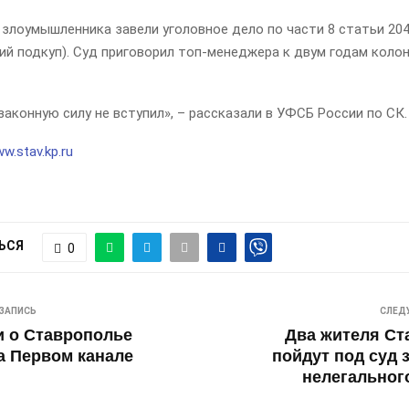
 злоумышленника завели уголовное дело по части 8 статьи 20
й подкуп). Суд приговорил топ-менеджера к двум годам колон
законную силу не вступил», – рассказали в УФСБ России по СК.
w.stav.kp.ru
ЬСЯ
0
ЗАПИСЬ
СЛЕД
и о Ставрополье
Два жителя Ст
а Первом канале
пойдут под суд 
нелегальног