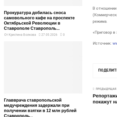
В отношении
Прокуратура добилась сноса
(Коммерчески
самовольного кафе на проспекте
режима.
Октябрьской Революции в
Ставрополе Ставрополь...
«Приговор в 
От
Кристина Волкова
27.05.2026
0
Источник:
ww
ПОДЕЛИТ
ПРЕДЫДУЩАЯ 
Репортаж
Главврача ставропольской
покажут н
медучреждения задержали при
получении взятки в 12 млн рублей
Ставрополь...