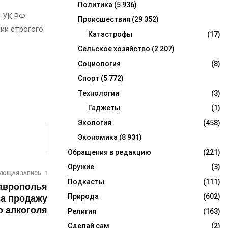
Политика
(5 936)
4 УК РФ
Происшествия
(29 352)
ии строгого
Катастрофы
(17)
Сельское хозяйство
(2 207)
Социология
(8)
Спорт
(5 772)
Технологии
(3)
Гаджеты
(1)
Экология
(458)
Экономика
(8 931)
Обращения в редакцию
(221)
Оружие
(3)
УЮЩАЯ ЗАПИСЬ
Подкасты
(111)
аврополья
Природа
(602)
за продажу
о алкоголя
Религия
(163)
Сделай сам
(2)