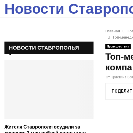
Новости Ставроп
Главная
Но
Топ-менедж
НОВОСТИ СТАВРОПОЛЬЯ
Происшествия
Топ-м
компа
От
Кристина Во
ПОДЕЛИТ
Жителя Ставрополя осудили за
хищение 3 млн рублей соцвыплат