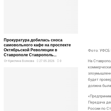
Прокуратура добилась сноса
самовольного кафе на проспекте
Октябрьской Революции в
Фото: УФСБ 
Ставрополе Ставрополь...
На Ставропо
От
Кристина Волкова
27.05.2026
0
коммерческий
злоумышленни
будет прове
должна была
«Предприним
Передача де
России по С