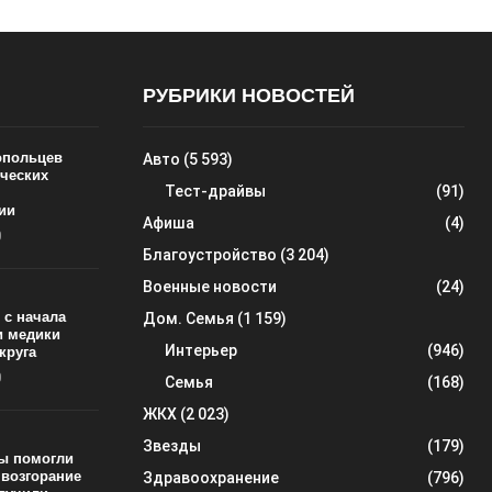
РУБРИКИ НОВОСТЕЙ
ропольцев
Авто
(5 593)
ических
Тест-драйвы
(91)
ии
Афиша
(4)
0
Благоустройство
(3 204)
Военные новости
(24)
 с начала
Дом. Семья
(1 159)
и медики
Интерьер
(946)
круга
0
Семья
(168)
ЖКХ
(2 023)
Звезды
(179)
ы помогли
 возгорание
Здравоохранение
(796)