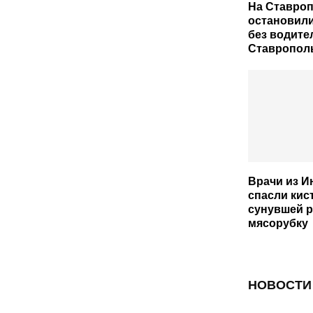
На Ставро
остановили
без водите
Ставрополь
Врачи из И
спасли кис
сунувшей р
мясорубку
НОВОСТИ