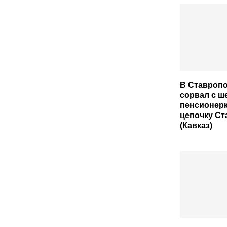
В Ставроп
сорвал с ш
пенсионер
цепочку С
(Кавказ)