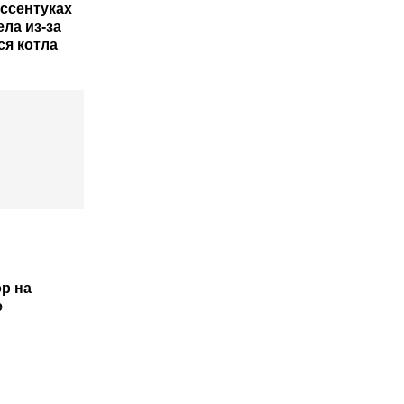
Ессентуках
ела из-за
ся котла
р на
е