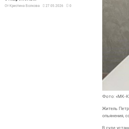
От
Кристина Волкова
27.05.2026
0
Фото: «МК-К
Житель Петр
опьянения, с
В суде устан