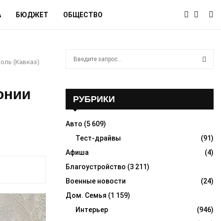
А
БЮДЖЕТ
ОБЩЕСТВО
S
оль (Кавказ)
e
a
S
r
онии
c
РУБРИКИ
E
h
f
A
Авто
(5 609)
o
r
Тест-драйвы
(91)
R
:
Афиша
(4)
C
Благоустройство
(3 211)
H
Военные новости
(24)
Дом. Семья
(1 159)
Интерьер
(946)