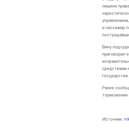
лишили права
наркотическо
управлением,
и пассажир п
пострадавши
Вину подсуди
приговорил е
исправитель
средствами 
государства.
Ранее сообщ
торможения 
Источник:
mk