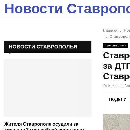
Новости Ставроп
Главная
Но
Ставрополе
НОВОСТИ СТАВРОПОЛЬЯ
Происшествия
Ставр
за ДТ
Ставр
От
Кристина Во
ПОДЕЛИТ
Жителя Ставрополя осудили за
хищение 3 млн рублей соцвыплат