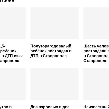
 ТАКЖЕ
,5-
Полуторагодовалый
Шесть челов
 ребенок
ребёнок пострадал в
пострадали 
 в ДТП из-за
ДТП в Ставрополе
в Ставропол
таврополе
Ставрополь 
утро в
Два взрослых и два
Неизвестный