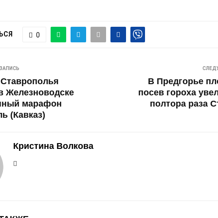
ЬСЯ
0
ЗАПИСЬ
СЛЕД
 Ставрополья
В Предгорье п
в Железноводске
посев гороха уве
нный марафон
полтора раза 
ь (Кавказ)
Кристина Волкова