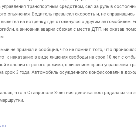
 управления транспортным средством, сел за руль в состояни
го опьянения. Водитель превысил скорость и, не справившись
 вылетел на встречку, где столкнулся с другим автомобилем. Е
огибли, а виновник аварии сбежал с места ДТП, не оказав по
м.
мый не признал и сообщил, что не помнит того, что произошло
го к наказанию в виде лишения свободы на срок 10 лет с отб
ной колонии строгого режима, с лишением права управления т
на срок 3 года. Автомобиль осужденного конфисковали в дохо
алось, что в Ставрополе 8-летняя девочка пострадала из-за 
маршрутки.
.ru