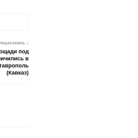
УЮЩАЯ ЗАПИСЬ
лощади под
личились в
Ставрополь
(Кавказ)