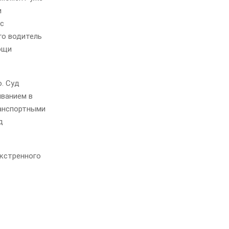
и
 с
го водитель
мощи
. Суд
ыванием в
ранспортными
д
экстренного