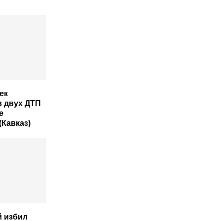
ек
в двух ДТП
е
(Кавказ)
 избил