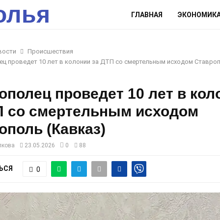
олья
ГЛАВНАЯ
ЭКОНОМИК
вости
Происшествия
ц проведет 10 лет в колонии за ДТП со смертельным исходом Ставроп
ополец проведет 10 лет в кол
П со смертельным исходом
ополь (Кавказ)
лкова
23.05.2026
0
88
ЬСЯ
0